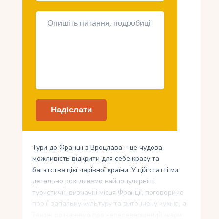
Тури до Франції з Вроцлава – це чудова
можливість відкрити для себе красу та
багатства цієї чарівної країни. У цій статті ми
детально розглянемо найпопулярніші
туристичні визначні місця Франції, поговоримо
про її запальну культуру та витончену кухню, а
також розкажемо про неперевершений шарм