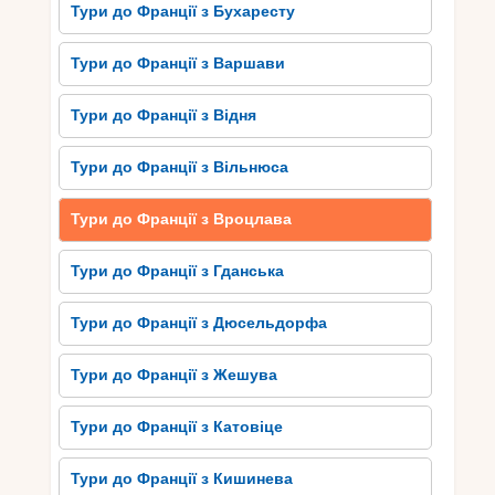
нескладно, і вона точно варта вашого часу та
Тури до Франції з Бухаресту
зусиль.
Тури до Франції з Варшави
Але після цього досвіду, можливо, виникне
питання: що ще приховує ця чудова країна? Які
Тури до Франції з Відня
секрети та непередбачуваності ховаються в
інших її куточках? Чи можливо повернутися
Тури до Франції з Вільнюса
сюди знову і знову, щоб продовжувати
дослідження? Мабуть, відповідь на це запитання
може бути різною для кожного. Але саме це
Тури до Франції з Вроцлава
робить Францію ще більш привабливою –
завжди є щось нове для вас досліджувати та
Тури до Франції з Гданська
відкривати.
Тури до Франції з Дюсельдорфа
Тури до Франції з Жешува
Тури до Франції з Катовіце
Тури до Франції з Кишинева