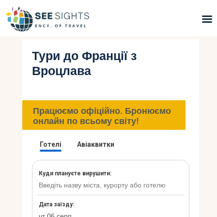
Тури до Франції з
Пошук турів
Вроцлава
Гарячі тури
Типи Турів
Працюємо офіційно. Бронюємо
онлайн по всьому світу!
Країни
Інфо
Блог
Контакти