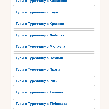
Тури в Туреччину з Кишинева
водне лижне спорядження та багато іншого.
Тури в Туреччину з Клуж
Не забувайте також про вечоровий час на
пляжах Туреччини. Чаруючий захід сонця над
Тури в Туреччину з Кракова
морем створить незабутню атмосферу
романтики і спокою. Велика кількість ресторанів
Тури в Туреччину з Любліна
та кафе поруч пропонують смачну турецьку
кухню, де ви можете насолодитися своїми
Тури в Туреччину з Мюнхена
улюбленими стравами.
Отже, безкрайні пляжі Туреччини – це ідеальне
Тури в Туреччину з Познані
місце для любителів сонця та моря, де ви
зможете насолодитися чистотою природи,
Тури в Туреччину з Праги
активно відпочити та отримати незабутні
враження.
Тури в Туреччину з Риги
Визначні пам’ятки та
Тури в Туреччину з Талліна
культурне надбання
Тури в Туреччину з Тімішоара
Туреччини