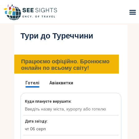
Тури до Туреччини
Пошук турів
Гарячі тури
Працюємо офіційно. Бронюємо
Типи Турів
онлайн по всьому світу!
Країни
Інфо
Блог
Контакти