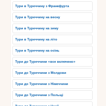
Туреччина славиться своїми визначними
Тури в Туреччину з Франкфурта
пам’ятками та багатим культурним надбанням,
які привертають туристів з усього світу. Одним
Тури в Туреччину на весну
з найвідоміших місць є археологічний парк
Ефес, що знаходиться на заході країни. Тут
Тури в Туреччину на зиму
можна оглянути руїни давньоримського міста,
такі як Великий театр, бібліотека Цельса, храм
Тури в Туреччину на літо
Артеміди та інші. Історичне значення цього
місця не можна переоцінити, оскільки Ефес
Тури в Туреччину на осінь
колись був одним з найбагатших та
найвпливовіших міст античності.
Тури до Туреччини «все включено»
Іншою видатною пам’яткою є Памуккале, що
Тури до Туреччини з Молдови
буквально перекладається як “бавовняний
замок”. Цей унікальний природний комплекс
Тури до Туреччини з Німеччини
складається з вапнякових терас із гарячими
мінеральними джерелами. Багато людей
Тури до Туреччини з Польщі
приїжджають сюди для лікування та
водолікування.