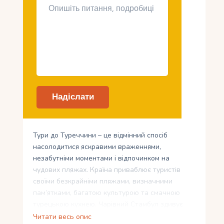
Тури до Туреччини – це відмінний спосіб
насолодитися яскравими враженнями,
незабутніми моментами і відпочинком на
чудових пляжах. Країна приваблює туристів
своїми безкрайніми пляжами, визначними
пам’ятками, багатою культурою та смачною
турецькою кухнею. Чарівний Стамбул здивує
своєю архітектурою та історичним спадком, а
Читати весь опис