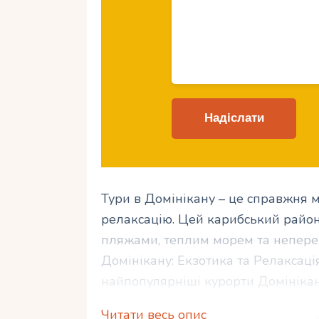
Тури в Домінікану – це справжня мр
релаксацію. Цей карибський район
пляжами, теплим морем та неперев
Домінікану: Екзотика та Релаксац
найпопулярніші курорти Домінікани
про різновиди відпочинку у цьому 
Читати весь опис