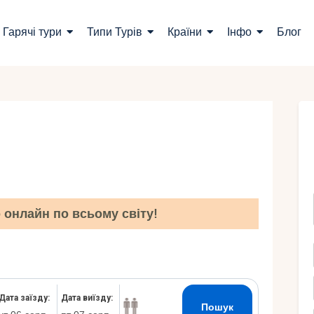
ошук турів
Гарячі тури
Типи Турів
Країни
Інфо
Блог
арячі тури
ипи Турів
раїни
нфо
лог
онлайн по всьому світу!
онтакти
Укр