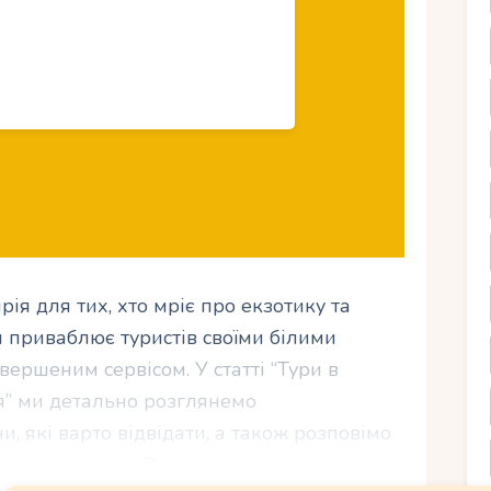
ія для тих, хто мріє про екзотику та
 приваблює туристів своїми білими
ершеним сервісом. У статті “Тури в
ія” ми детально розглянемо
, які варто відвідати, а також розповімо
чудовому краї. Ви дізнаєтеся про визначні