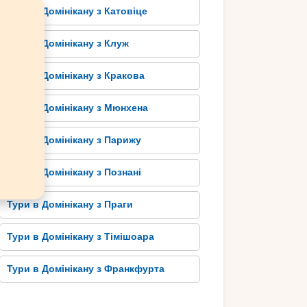
Тури в Домінікану з Катовіце
Тури в Домінікану з Клуж
Тури в Домінікану з Кракова
Тури в Домінікану з Мюнхена
Тури в Домінікану з Парижу
Тури в Домінікану з Познані
Тури в Домінікану з Праги
Тури в Домінікану з Тімішоара
Тури в Домінікану з Франкфурта