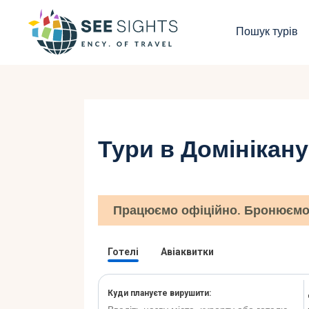
П
Пошук турів
Г
Т
К
Тури в Домінікану
І
Б
Працюємо офіційно. Бронюємо 
К