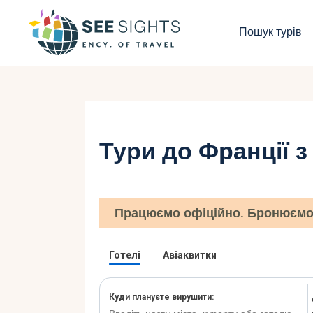
П
Пошук турів
Г
Т
К
Тури до Франції 
І
Б
Працюємо офіційно. Бронюємо 
К