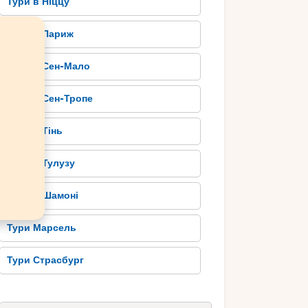
Тури в Ніццу
Тури в Париж
Тури в Сен-Мало
Тури в Сен-Тропе
Тури в Тінь
Тури в Тулузу
Тури в Шамоні
Тури Марсель
Тури Страсбург