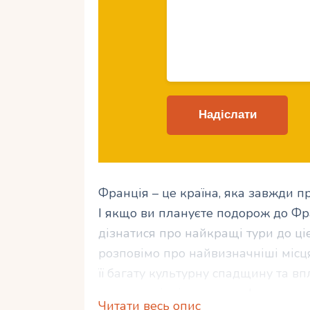
Франція – це країна, яка завжди пр
І якщо ви плануєте подорож до Фра
дізнатися про найкращі тури до цієї
розповімо про найвизначніші місця 
її багату культурну спадщину та впл
гастрономічні насолоди французько
Читати весь опис