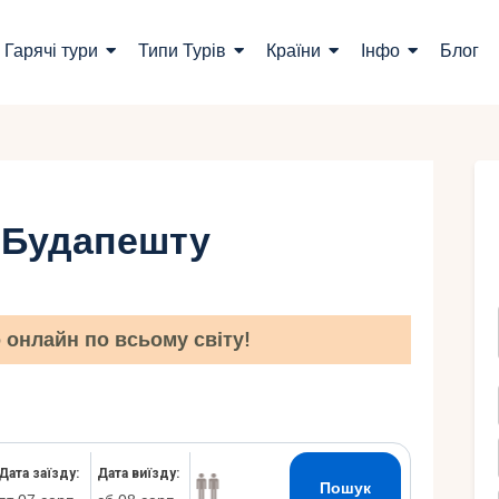
ошук турів
Гарячі тури
Типи Турів
Країни
Інфо
Блог
арячі тури
ипи Турів
раїни
з Будапешту
нфо
лог
онлайн по всьому світу!
онтакти
Укр