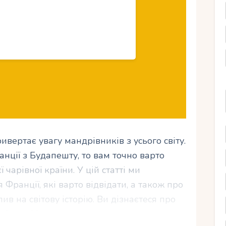
ивертає увагу мандрівників з усього світу.
нції з Будапешту, то вам точно варто
 чарівної країни. У цій статті ми
Франції, які варто відвідати, а також про
ив на світову історію. Ви дізнаєтеся про
ї кухні і отримаєте поради, як