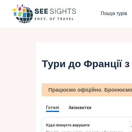
П
Пошук турів
Г
Т
К
Тури до Франції 
І
Б
Працюємо офіційно. Бронюємо 
К