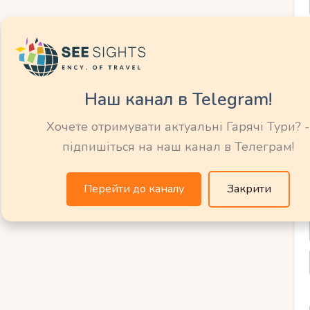
ктурою. Крім того, ви можете обрати
ачається своїм середньовічним центром та
акож славиться своєю гастрономічною
ентичну французьку кухню. Завдяки цим
ете насолодитися красою Франції з
Наш канал в Telegram!
шої подорожі.
Хочете отримувати актуальні Гарячі Тури? -
підпишіться на наш канал в Телеграм!
французькі міста поблизу
Перейти до каналу
Закрити
ка чарівних французьких міст, які варто
г, розташований всього за кілька годин
лює своєю архітектурою, особливо
ожна помилуватися традиційними
 ще одне чудове місто, відоме своїми
ичною архітектурою. Також варто