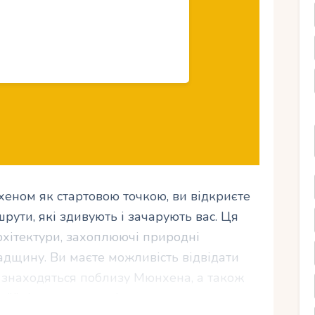
еном як стартовою точкою, ви відкриєте
рути, які здивують і зачарують вас. Ця
архітектури, захоплюючі природні
адщину. Ви маєте можливість відвідати
о знаходяться поблизу Мюнхена, а також
ї їжі на гастрономічному шляху через