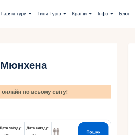
ошук турів
Гарячі тури
Типи Турів
Країни
Інфо
Блог
арячі тури
ипи Турів
раїни
з Мюнхена
нфо
лог
онлайн по всьому світу!
онтакти
Укр