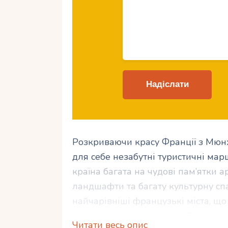
Розкриваючи красу Франції з Мюнх
для себе незабутні туристичні марш
країна багата на чудові пам’ятки 
ландшафти та багату культурну сп
найчарівніші французькі міста, щ
насолодитися смаками найсмачнішо
Читати весь опис