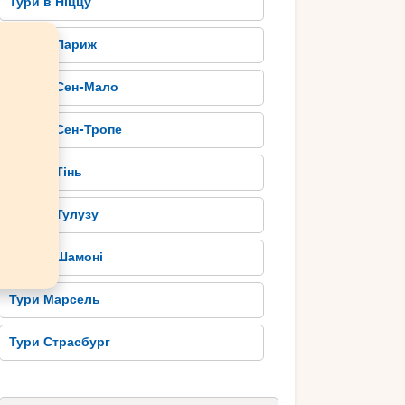
Тури в Ніццу
Тури в Париж
Тури в Сен-Мало
Тури в Сен-Тропе
Тури в Тінь
Тури в Тулузу
Тури в Шамоні
Тури Марсель
Тури Страсбург