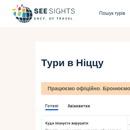
П
Пошук турів
Г
Т
К
Тури в Ніццу
І
Б
Працюємо офіційно. Бронюємо 
К