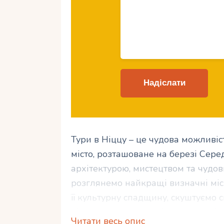
Тури в Ніццу – це чудова можливіс
місто, розташоване на березі Сер
архітектурою, мистецтвом та чудов
розглянемо найкращі визначні місц
її культурну спадщину, скуштуємо
дізнаємося про водні розваги, які 
Читати весь опис