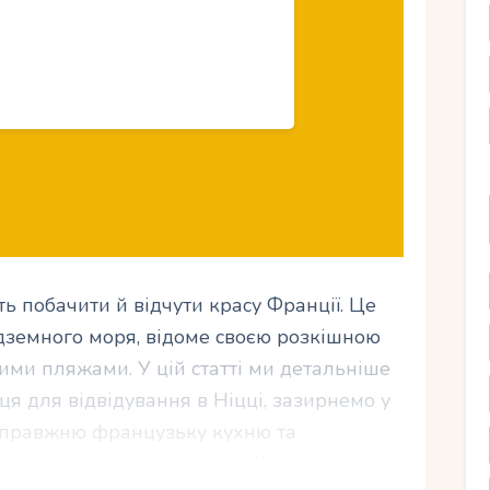
ть побачити й відчути красу Франції. Це
едземного моря, відоме своєю розкішною
ими пляжами. У цій статті ми детальніше
я для відвідування в Ніцці, зазирнемо у
 справжню французьку кухню та
можна знайти на її пляжах. Крім того, ми