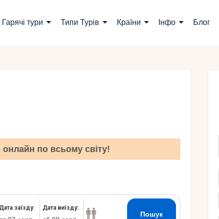
ошук турів
Гарячі тури
Типи Турів
Країни
Інфо
Блог
арячі тури
ипи Турів
раїни
нфо
лог
онлайн по всьому світу!
онтакти
Укр