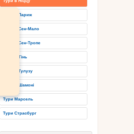
Тури в Ніццу
Тури в Париж
Тури в Сен-Мало
Тури в Сен-Тропе
Тури в Тінь
Тури в Тулузу
Тури в Шамоні
Тури Марсель
Тури Страсбург