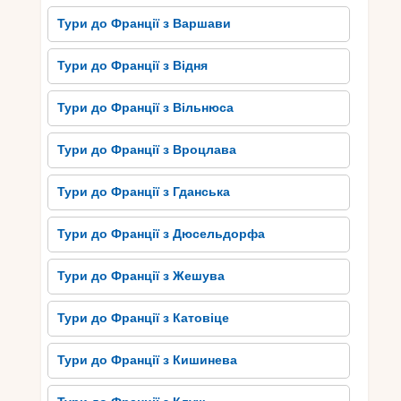
багатий культурний спадок, захоплюючу історію
Тури до Франції з Варшави
та смачну гастрономію. Ви зможете
насолодитися прогулянками по його вуличкам,
відвідати численні пам’ятки та визначні місця,
Тури до Франції з Відня
насолодитися мистецтвом та культурою. А
гастрономічні радощі Аяччо перенесуть вас у
Тури до Франції з Вільнюса
світ справжньої кухні Корсики.
Тури до Франції з Вроцлава
Завершуючи вашу подорож до Аяччо, варто
замислитися: чому так важливо вивчати
Тури до Франції з Гданська
історичну спадщину та культурне життя регіону,
в якому ми подорожуємо? Яка роль їжі і
Тури до Франції з Дюсельдорфа
гастрономії у формуванні культурної
ідентичності? І як можемо ми самі стати
Тури до Франції з Жешува
справжніми корсиканцями, поглибивши своє
розуміння та захоплення цим унікальним
Тури до Франції з Катовіце
місцем? Подорож до Аяччо – це не лише шлях
до задоволення і розваг, але й можливість для
Тури до Франції з Кишинева
осмислення і збагачення нашого світу.