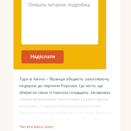
Тури в Аяччо – Франція обіцяють захоплюючу
подорож до перлини Корсики. Це місто, що
зберегло свою історичну спадщину, зачаровує
своїми визначними пам’ятками та культурним
розмахом. У цьому мальовничому куточку
Франції можна насолодитися не тільки багатою
історією, але й мистецтвом та культурним
життям. А якщо ви справжній гурман, то
Читати весь опис