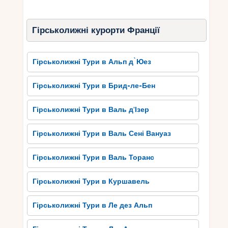
Делла Ротонда, який прикрашений
барельєфами і вважається одним з найбільших
Гірськолижні курорти Франції
фонтанів на Корсиці. Прогулянка вузенькими
вуличками старого міста дозволяє відчути
атмосферу минулих часів і насолодитися
Гірськолижні Тури в Альп д`Юез
красою архітектури. Історична спадщина Аяччо
– це справжнє диво, яке варто відвідати під час
Гірськолижні Тури в Брид-ле-Бен
поїздки до Корсики.
Гірськолижні Тури в Валь д'Ізер
Найвизначніші пам’ятки та
визначні місця Аяччо
Гірськолижні Тури в Валь Сені Вануаз
Аяччо, місто на острові Корсика, славиться
Гірськолижні Тури в Валь Торанс
своєю багатою історичною спадщиною та
численними визначними пам’ятками. Однією з
Гірськолижні Тури в Куршавель
найвизначніших пам’яток є Цитадель, яка
розташована на вершині гори і пропонує
Гірськолижні Тури в Ле дез Альп
захоплюючий вид на місто та море. Тут можна
відвідати капелу Святого Хреста, яка славиться