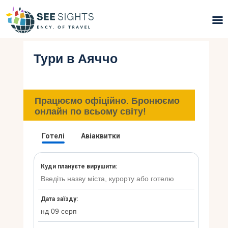
Тури в Аяччо
Пошук турів
Гарячі тури
Працюємо офіційно. Бронюємо
Типи Турів
онлайн по всьому світу!
Країни
Інфо
Блог
Контакти