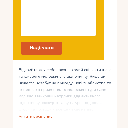
Відкрийте для себе захоплюючий світ активного
та цікавого молодіжного відпочинку! Якщо ви
шукаєте незабутню пригоду, нові знайомства та
неповторні враження, то молодіжні тури саме
для вас. Найкращі напрямки для активного
відпочинку, екскурсії та культурні подорожі,
спорт та пригоди - все це чекає на вас.
Читати весь опис
Запальні вечірки та розваги на молодіжних
курортах, комфортабельні готелі та розміщення,