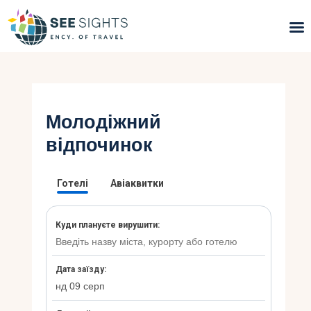
Пошук турів
Гарячі тури
Молодіжний
відпочинок
Типи Турів
Країни
Інфо
Блог
Контакти