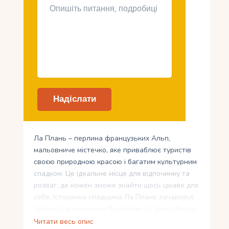
Ла Плань – перлина французьких Альп,
мальовниче містечко, яке приваблює туристів
своєю природною красою і багатим культурним
спадком. Це ідеальне місце для відпочинку та
розваг, де кожен зможе знайти щось цікаве для
себе. Історична спадщина Ла Плань зачаровує
своїми старовинними будівлями та атмосферою
минулих часів.
Читати весь опис