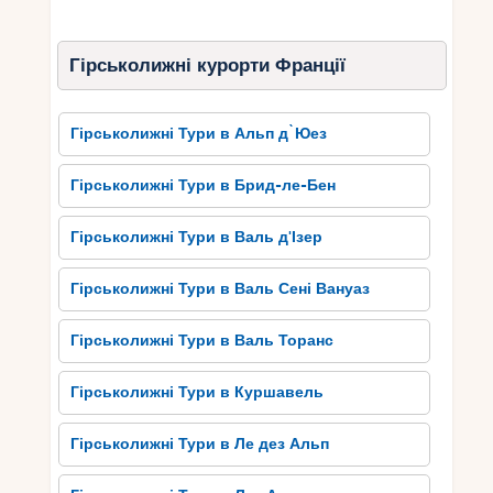
досвідчених лижників. Крім гірськолижного
відпочинку, Ла Плань пропонує безліч інших
Гірськолижні курорти Франції
розваг.
Тут можна насолодитися панорамними
прогулянками на снігоступах або в собачих
Гірськолижні Тури в Альп д`Юез
упряжках, спуститися на бобслейні чи зайнятися
катанням на сноуборді. Величезний вибір
Гірськолижні Тури в Брид-ле-Бен
ресторанів та кафе дозволяє скуштувати
найсмачніші страви місцевої кухні, а також
Гірськолижні Тури в Валь д'Ізер
насолодитися гастрономічним шляхом по
делікатесам Ла Плань. Заповнене історичною
Гірськолижні Тури в Валь Сені Вануаз
спадщиною та культурними надбаннями, Ла
Плань запрошує своїх гостей на незабутню
Гірськолижні Тури в Валь Торанс
подорож у саме серце французьких Альп.
Гірськолижні Тури в Куршавель
Найкращі місця для
Гірськолижні Тури в Ле дез Альп
відпочинку та розваг у Ла
Плань