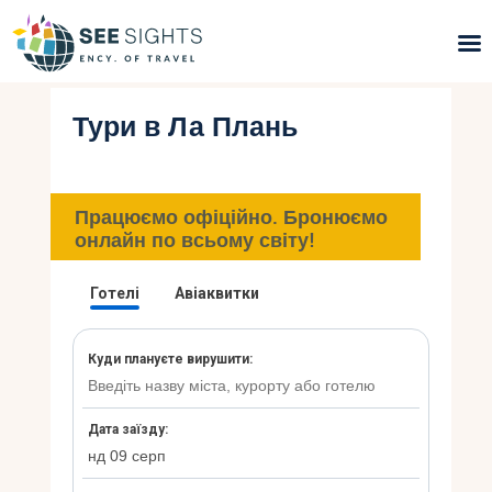
Тури в Ла Плань
Пошук турів
Гарячі тури
Працюємо офіційно. Бронюємо
Типи Турів
онлайн по всьому світу!
Країни
Інфо
Блог
Контакти