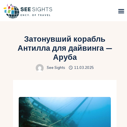
Поиск туров
Затонувший корабль
Горящие туры
Антилла для дайвинга —
Аруба
Типы Туров
See Sights
11.03.2025
Страны
Инфо
Блог
Контакты