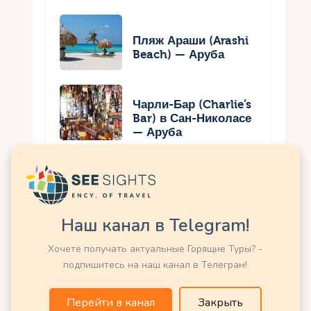
Пляж Араши (Arashi
Beach) — Аруба
Чарли-Бар (Charlie’s
Bar) в Сан-Николасе
— Аруба
Возможно Вас заинтересует
еще:
Наш канал в Telegram!
Энциклопедия Курортов и Стран
Мира
Хочете получать актуальные Горящие Туры? -
Поиск туров онлайн
подпишитесь на наш канал в Телеграм!
Экскурсионные туры
Перейти в канал
Закрыть
Горящие Туры