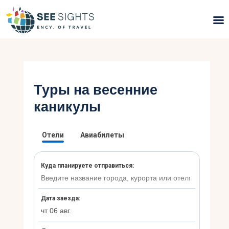
Поиск туров
Горящие туры
Туры на весенние
каникулы
Типы Туров
Страны
Инфо
Блог
Контакты