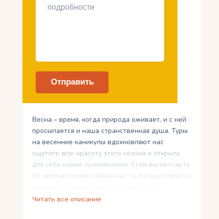
Весна – время, когда природа оживает, и с ней
просыпается и наша странственная душа. Туры
на весенние каникулы вдохновляют нас
ощутить всю красоту этого сезона и открыть
для себя новые приключения. Если вы мечтаете
об увлекательных пейзажах, то путешествие во
времени приведет вас к историческим
достопримечательностям и музеям. А для
Читать все описание
активного отдыха приглашаются экскурсии,