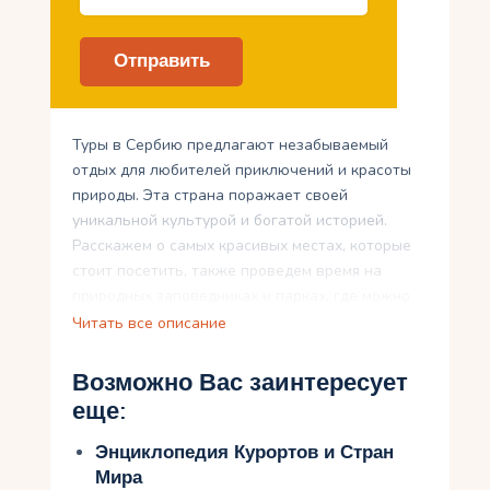
Туры в Сербию предлагают незабываемый
отдых для любителей приключений и красоты
природы. Эта страна поражает своей
уникальной культурой и богатой историей.
Расскажем о самых красивых местах, которые
стоит посетить, также проведем время на
природных заповедниках и парках, где можно
насладиться непревзойденной красотой
Читать все описание
природы. Не менее увлекательными будут
экскурсии в сербские замки и дворцы, которые
Возможно Вас заинтересует
перенесут в прошлое и расскажут интересную
еще:
историю страны.
Энциклопедия Курортов и Стран
А для гурманов – традиционная сербская кухня
Мира
и гастрономические фестивали не оставят