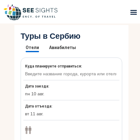
Туры в Сербию
Поиск туров
Горящие туры
Типы Туров
Страны
Инфо
Блог
Контакты