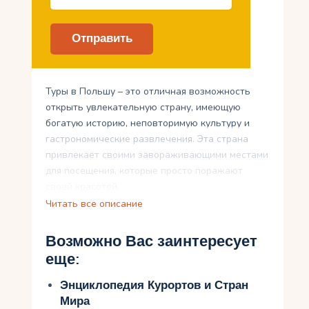
Туры в Польшу – это отличная возможность
открыть увлекательную страну, имеющую
богатую историю, неповторимую культуру и
гастрономические развлечения. Эта страна
привлекает своими завораживающими местами
для посещения, которые просто поражают
своей красотой.
Читать все описание
Вы сможете насладиться потрясающей
природой в заповедниках и национальных
Возможно Вас заинтересует
парках, увидеть впечатляющие коллекции и
еще:
музеи польского искусства, а также
погрузиться в живописные польские города и
Энциклопедия Курортов и Стран
села. Также не забудьте наслаждаться
Мира
польской кухней, которая предлагает богатство