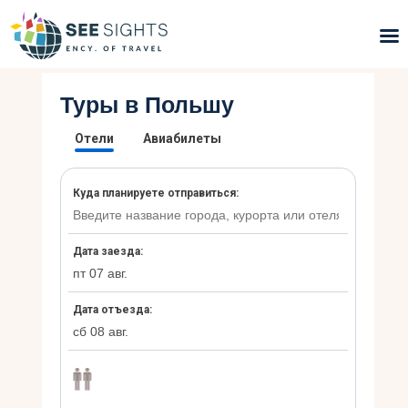
Туры в Польшу
Поиск туров
Горящие туры
Типы Туров
Страны
Инфо
Блог
Контакты