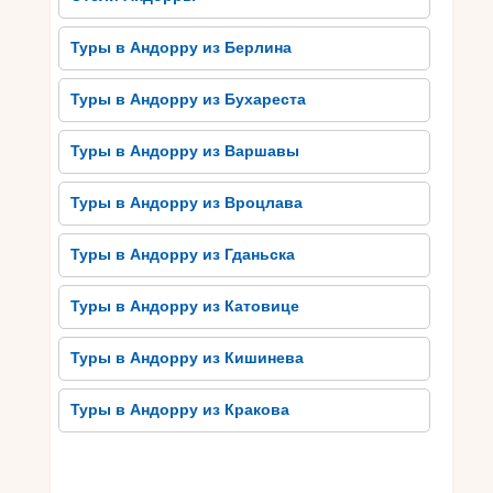
после долгого дня на горах. Также доступны
отели разного класса, апартаменты и коттеджи
Туры в Андорру из Берлина
для проживания.
Туры в Андорру из Бухареста
Независимо от вашего уровня подготовки и
предпочтений, Грандвалира обязательно
Туры в Андорру из Варшавы
удовлетворит вашу потребность в
приключениях на снегу. Этот курорт является
Туры в Андорру из Вроцлава
настоящей меккой для любителей
горнолыжного спорта и обеспечит
Туры в Андорру из Гданьска
неизгладимое впечатление для всех его
посетителей.
Туры в Андорру из Катовице
Валлнорд – Андорра:
Туры в Андорру из Кишинева
развлечения и отдых на все
вкусы
Туры в Андорру из Кракова
Валлнорд – Андорра: развлечения и отдых по
всем вкусам. Валлнорд – Андорра – это то, что