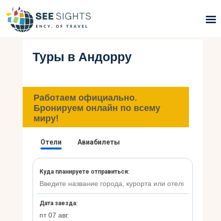
Туры в Андорру
Поиск туров
Горящие туры
Работаем официально.
Типы Туров
Бронируем онлайн по всему
миру!
Страны
Инфо
Блог
Контакты