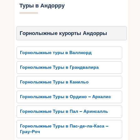
Туры в Андорру
Приезжая в Андорру, вы сможете насладиться
волшебной атмосферой горных сел, где время
остановилось и традиции продолжают жить. Вы
можете прогуляться по уютным улочкам,
Горнолыжные курорты Андорры
посетить живописные церкви и замки, а также
попробовать вкусную местную кухню.
Горнолыжные туры в Валлнорд
Однако основная прелесть Андорры — ее горы.
Здесь расположены лучшие горнолыжные
Горнолыжные Туры в Грандвалира
курорты, предлагающие широкий выбор трасс
разной сложности для любителей лыжного
Горнолыжные Туры в Канильо
спорта. Гостей ожидают современные
подъемники, комфортабельные отели и
Горнолыжные Туры в Ордино – Аркалис
рестораны с великолепным видом на горы.
Горнолыжные Туры в Пал – Аринсалль
Также Андорра предлагает множество
возможностей для активного отдыха. Вы
Горнолыжные Туры в Пас-де-ла-Каса –
можете заняться пешими походами или
Грау-Роч
велосипедным туризмом, наслаждаясь чистым