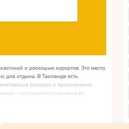
кзотикой и роскошью курортов. Это место,
ис для отдыха. В Таиланде есть
сочетающих роскошь и приключения.
азным – от спокойного релакса до
аемую культуру и природные красоты,
 насладиться архитектурой и