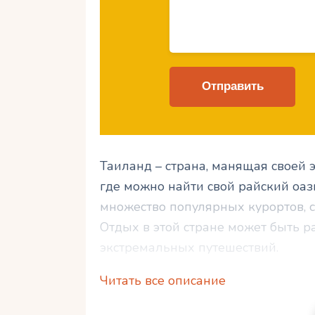
Таиланд – страна, манящая своей э
где можно найти свой райский оаз
множество популярных курортов, 
Отдых в этой стране может быть р
экстремальных путешествий.
Читать все описание
Здесь можно исследовать незабыв
посетить достопримечательности и