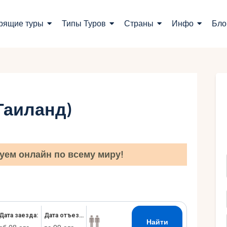
оиск туров
рящие туры
Типы Туров
Страны
Инфо
Бло
орящие туры
ипы Туров
траны
Таиланд)
нфо
лог
уем онлайн по всему миру!
онтакты
Укр