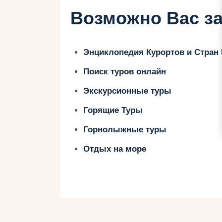
сакральными местами. Чтобы макс
Возможно Вас за
Таиланде, полезно знать практиче
стране. Давайте путешествовать в
Таиланда!
Энциклопедия Курортов и Стран
Поиск туров онлайн
Туры в Таиланд: Очарова
Экскурсионные туры
Курортов
Горящие Туры
Таиланд известен своими очаров
Горнолыжные туры
курортами, привлекающими миллио
Отдых на море
предлагает незабываемые впечатле
хочет насладиться солнцем, пляж
Тайланд имеет множество прекрасн
нужно для идеального отдыха. Па