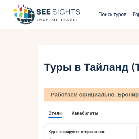
П
Поиск туров
Го
Г
Т
С
Туры в Тайланд (
И
Б
Работаем официально. Бронир
К