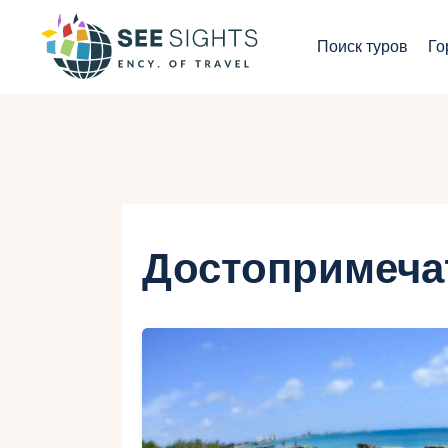
П
Поиск туров
Го
Г
Т
С
И
Достопримеча
Б
К