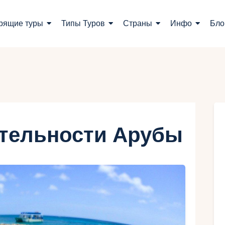
оиск туров
рящие туры
Типы Туров
Страны
Инфо
Бло
орящие туры
ипы Туров
траны
нфо
тельности Арубы
лог
онтакты
Укр