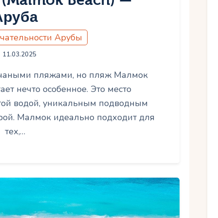
(Malmok Beach) —
Аруба
чательности Арубы
11.03.2025
счаными пляжами, но пляж Малмок
ает нечто особенное. Это место
стой водой, уникальным подводным
рой. Малмок идеально подходит для
тех,…