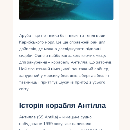
Укр
Ру
Аруба – це не тільки білі пляжі та теплі води
Карибського моря. Це ще справжній рай для
дайверів, де можна досліджувати підводні
скарби. Одне з найбільш захоплюючих місць
для занурення – корабель Антилла, що затонув.
Цей гігантський німецький вантажний лайнер,
занурений у морську безодню, зберігає безліч
таємниць і притягує шукачів пригод з усього
світу.
Історія корабля Антілла
Антилла (SS Antilla) – німецьке судно,
побудоване 1939 року, яке належало