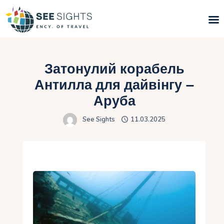
Пошук турів
Затонулий корабель
Гарячі тури
Антилла для дайвінгу –
Аруба
Типи Турів
See Sights
11.03.2025
Країни
Інфо
Блог
Контакти