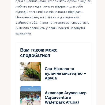
одна з найвизначніших пам’яток Аруби. Якщо ви
любите пригоди і хочете відкрити для себе
підводні таємниці, це місце варто відвідати.
Незалежно від того, чи ви є досвідченим
дайвером або тільки починаєте занурюватися,
Антилла залишить у вашій пам’яті незабутні
враження.
Вам також може
сподобатися
Сан-Ніколас та
вуличне мистецтво –
Аруба
Аквапарк Агуавенчер
(Aquaventure
Waterpark Aruba)