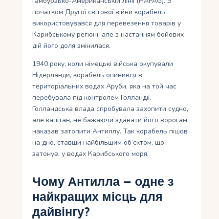
Гамбурзько-Американській лінії (HAPAG). З
початком Другої світової війни корабель
використовувався для перевезення товарів у
Карибському регіоні, але з настанням бойових
дій його доля змінилася.
1940 року, коли німецькі війська окупували
Нідерланди, корабель опинився в
територіальних водах Аруби, яка на той час
перебувала під контролем Голландії.
Голландська влада спробувала захопити судно,
але капітан, не бажаючи здавати його ворогам,
наказав затопити Антиллу. Так корабель пішов
на дно, ставши найбільшим об’єктом, що
затонув, у водах Карибського моря.
Чому Антилла – одне з
найкращих місць для
дайвінгу?