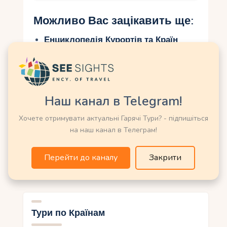
Можливо Вас зацікавить ще:
Енциклопедія Курортів та Країн
Світу
Пошук турів онлайн
Екскурсійні тури
Гарячі тури
Наш канал в Telegram!
Гірськолижні тури
Хочете отримувати актуальні Гарячі Тури? - підпишіться
Відпочинок на морі
на наш канал в Телеграм!
Перейти до каналу
Закрити
Тури по Країнам