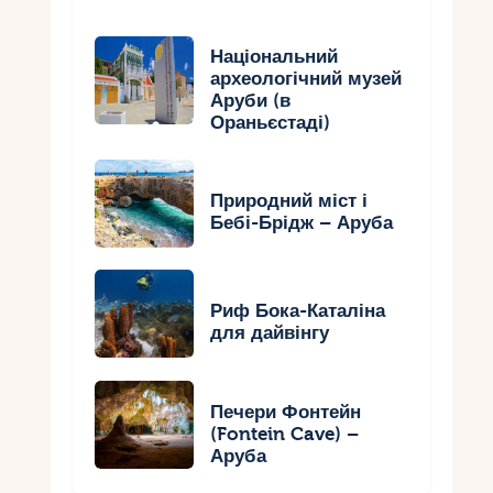
Національний
археологічний музей
Аруби (в
Ораньєстаді)
Природний міст і
Бебі-Брідж – Аруба
Риф Бока-Каталіна
для дайвінгу
Печери Фонтейн
(Fontein Cave) –
Аруба