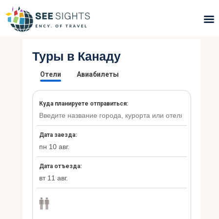
Туры в Канаду
Поиск туров
Горящие туры
Типы Туров
Страны
Инфо
Блог
Контакты