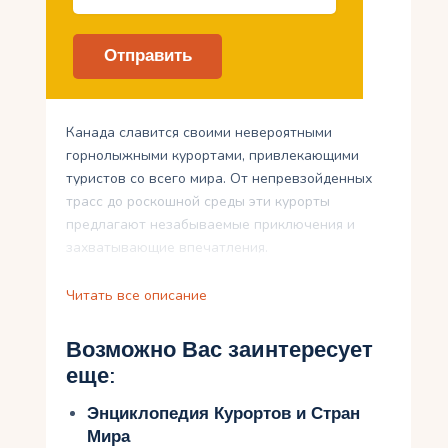
Канада славится своими невероятными
горнолыжными курортами, привлекающими
туристов со всего мира. От непревзойденных
трасс до роскошной среды эти курорты
предлагают незабываемые приключения и
захватывающие впечатления.
Приглашаем вас почувствовать адреналин
Читать все описание
горнолыжных туров в Бассейне Сурка
Альберта, насладиться красотой Вистлера –
Возможно Вас заинтересует
Блэккомба, завоевать вершины трасс в
еще:
Кимберле, полюбоваться призмой горнолыжных
туров Луиз-Альберта, насладиться
Энциклопедия Курортов и Стран
неповторимой атмосферой . Присоединяйтесь к
Мира
нам в увлекательном путешествии к роскошным