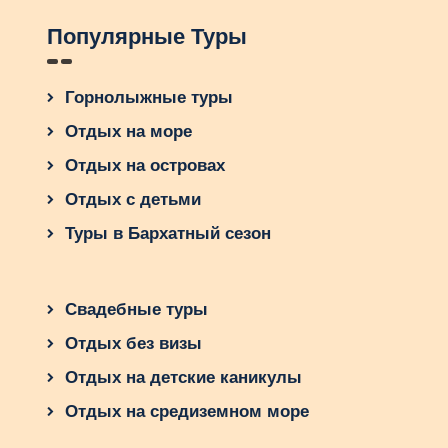
Непревзойденные
Популярные Туры
горнолыжные туры в
Бассейн Сурка Альберта
Горнолыжные туры
Горнолыжный курорт Бассейн Сурка Альберта в
Отдых на море
Канаде предлагает непревзойденные
горнолыжные туры, увлекающие своей
Отдых на островах
красотой и разнообразием. Этот курорт
Отдых с детьми
является одним из популярнейших среди
любителей горнолыжного спорта. Посещая
Туры в Бархатный сезон
Бассейн Сурка Альберта, вы сможете
насладиться бескрайними склонами и
потрясающими трассами, которые удовлетворят
Свадебные туры
потребности игроков разного уровня
Отдых без визы
подготовки.
Отдых на детские каникулы
Здесь есть идеальные условия для
начинающих, а также сложные трассы для
Отдых на средиземном море
опытных лыжников. Однако непревзойденное