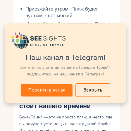
Приезжайте утром: Пляж будет
пустым, свет мягкий.
Не купайтесь без подготовки: Волны и
течения сильные, оценивайте риски.
Поднимитесь на дюны: Вид сверху
стоит усилий.
Оставайтесь на закат: Небо над
Наш канал в Telegram!
скалами — это магия.
Хочете получать актуальные Горящие Туры? -
Уважайте природу: Не оставляйте
подпишитесь на наш канал в Телеграм!
мусор и не трогайте черепашьи
гнёзда.
Перейти в канал
Закрыть
Почему пляж Бока-Принс
стоит вашего времени
Бока-Принс — это не просто пляж, а место, где
вы почувствуете мощь и красоту дикой Арубы.
Здесь нет комфорта курортов, только дюны,