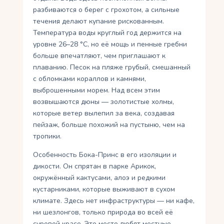
разбиваются о берег с грохотом, а сильные
течения делают купание рискованным.
Температура воды круглый год держится на
уровне 26–28 °C, но её мощь и пенные гребни
больше впечатляют, чем приглашают к
плаванию. Песок на пляже грубый, смешанный
с обломками кораллов и камнями,
выброшенными морем. Над всем этим
возвышаются дюны — золотистые холмы,
которые ветер вылепил за века, создавая
пейзаж, больше похожий на пустыню, чем на
тропики.
Особенность Бока-Принс в его изоляции и
дикости. Он спрятан в парке Арикок,
окружённый кактусами, алоэ и редкими
кустарниками, которые выживают в сухом
климате. Здесь нет инфраструктуры — ни кафе,
ни шезлонгов, только природа во всей её
суровой красе. Это место любят местные