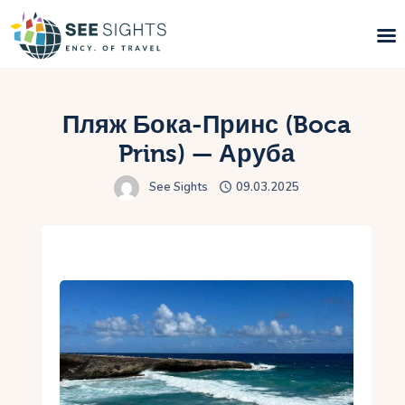
Поиск туров
Пляж Бока-Принс (Boca
Горящие туры
Prins) — Аруба
See Sights
09.03.2025
Типы Туров
Страны
Инфо
Блог
Контакты