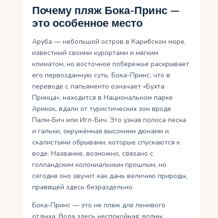
Почему пляж Бока-Принс —
это особенное место
Аруба — небольшой остров в Карибском море,
известный своими курортами и мягким
климатом, но восточное побережье раскрывает
его первозданную суть. Бока-Принс, что в
переводе с папьяменто означает «Бухта
Принца», находится в Национальном парке
Арикок, вдали от туристических зон вроде
Палм-Бич или Игл-Бич. Это узкая полоса песка
и гальки, окружённая высокими дюнами и
скалистыми обрывами, которые спускаются к
воде. Название, возможно, связано с
голландским колониальным прошлым, но
сегодня оно звучит как дань величию природы,
правящей здесь безраздельно.
Бока-Принс — это не пляж для ленивого
отдыха. Вода здесь неспокойная: волны