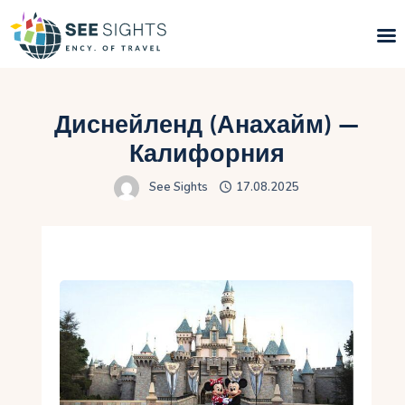
Поиск туров
Диснейленд (Анахайм) —
Горящие туры
Калифорния
See Sights
17.08.2025
Типы Туров
Страны
Инфо
Блог
Контакты