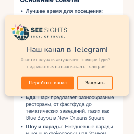
Лучшее время для посещения
:
Весна (март–май) и осень (сентябрь–
ноябрь) предлагают меньшие толпы и
приятную погоду. Праздничные
сезоны (Хэллоуин и Рождество)
привлекают больше гостей, но
Наш канал в Telegram!
предлагают уникальные шоу.
Хочете получать актуальные Горящие Туры? -
Аттракционы
: Популярные
подпишитесь на наш канал в Телеграм!
аттракционы, такие как Space
Mountain и Rise of the Resistance,
имеют длинные очереди, поэтому
Перейти в канал
Закрыть
используйте Lightning Lane.
Еда
: Парк предлагает разнообразные
рестораны, от фастфуда до
тематических заведений, таких как
Blue Bayou в New Orleans Square.
Шоу и парады
: Ежедневные парады
и ночные фейерверки над Замком