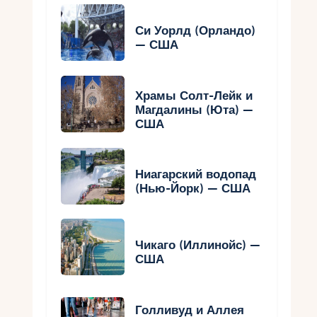
Си Уорлд (Орландо)
— США
Храмы Солт-Лейк и
Магдалины (Юта) —
США
Ниагарский водопад
(Нью-Йорк) — США
Чикаго (Иллинойс) —
США
Голливуд и Аллея