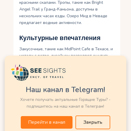
красными скалами. Тропы, такие как Bright
Angel Trail у Гранд-Каньона, доступны в
нескольких часах езды. Озеро Мид в Неваде
предлагает водные активности.
Культурные впечатления
Закусочные, такие как MidPoint Cafe в Техасе, и
мотели с ретро-дизайном позволяют ощутить
дух 1950-х. Музеи Шоссе 66 в Иллинойсе и
Оклахоме рассказывают историю трассы.
Фестивали, такие как Route 66 Fun Run в
Аризоне, привлекают любителей ретро-
Наш канал в Telegram!
автомобилей.
Хочете получать актуальные Горящие Туры? -
Автопутешествия
подпишитесь на наш канал в Телеграм!
Лучший способ исследовать Шоссе 66 —
Перейти в канал
Закрыть
арендовать автомобиль или мотоцикл. Полное
путешествие занимает 2–3 недели, но