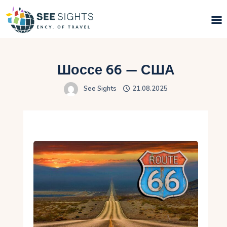
Поиск туров
Шоссе 66 — США
Горящие туры
See Sights
21.08.2025
Типы Туров
Страны
Инфо
Блог
Контакты