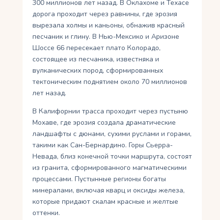
300 миллионов лет назад. В Оклахоме и Техасе
дорога проходит через равнины, где эрозия
вырезала холмы и каньоны, обнажив красный
песчаник и глину. В Нью-Мексико и Аризоне
Шоссе 66 пересекает плато Колорадо,
состоящее из песчаника, известняка и
вулканических пород, сформированных
тектоническим поднятием около 70 миллионов
лет назад.
В Калифорнии трасса проходит через пустыню
Мохаве, где эрозия создала драматические
ландшафты с дюнами, сухими руслами и горами,
такими как Сан-Бернардино. Горы Сьерра-
Невада, близ конечной точки маршрута, состоят
из гранита, сформированного магматическими
процессами. Пустынные регионы богаты
минералами, включая кварц и оксиды железа,
которые придают скалам красные и желтые
оттенки.