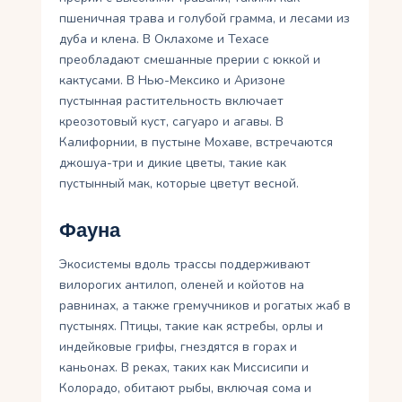
пшеничная трава и голубой грамма, и лесами из
дуба и клена. В Оклахоме и Техасе
преобладают смешанные прерии с юккой и
кактусами. В Нью-Мексико и Аризоне
пустынная растительность включает
креозотовый куст, сагуаро и агавы. В
Калифорнии, в пустыне Мохаве, встречаются
джошуа-три и дикие цветы, такие как
пустынный мак, которые цветут весной.
Фауна
Экосистемы вдоль трассы поддерживают
вилорогих антилоп, оленей и койотов на
равнинах, а также гремучников и рогатых жаб в
пустынях. Птицы, такие как ястребы, орлы и
индейковые грифы, гнездятся в горах и
каньонах. В реках, таких как Миссисипи и
Колорадо, обитают рыбы, включая сома и