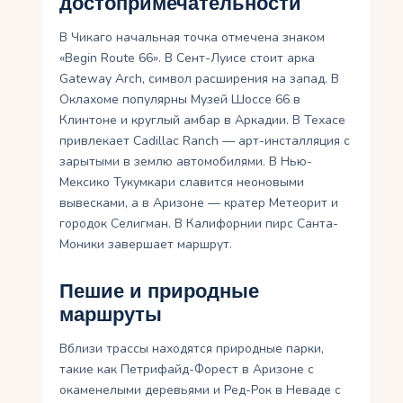
достопримечательности
В Чикаго начальная точка отмечена знаком
«Begin Route 66». В Сент-Луисе стоит арка
Gateway Arch, символ расширения на запад. В
Оклахоме популярны Музей Шоссе 66 в
Клинтоне и круглый амбар в Аркадии. В Техасе
привлекает Cadillac Ranch — арт-инсталляция с
зарытыми в землю автомобилями. В Нью-
Мексико Тукумкари славится неоновыми
вывесками, а в Аризоне — кратер Метеорит и
городок Селигман. В Калифорнии пирс Санта-
Моники завершает маршрут.
Пешие и природные
маршруты
Вблизи трассы находятся природные парки,
такие как Петрифайд-Форест в Аризоне с
окаменелыми деревьями и Ред-Рок в Неваде с