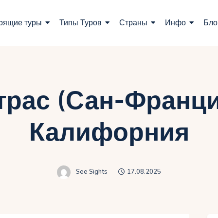
оиск туров
рящие туры
Типы Туров
Страны
Инфо
Бло
орящие туры
ипы Туров
траны
трас (Сан-Франци
нфо
Калифорния
лог
онтакты
See Sights
17.08.2025
Укр