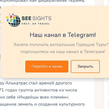
нкционировал как федеральная тюрьма,
Её удалённое расположение, холодные
елали побег практически невозможным.
держались такие известные преступники,
Птицелов из Алькатраса») и Джордж
Наш канал в Telegram!
Хочете получать актуальные Горящие Туры?
подпишитесь на наш канал в Телеграм!
нными
Перейти в канал
Закрыть
у Алькатрас стал ареной другого
71 годах группа активистов из числа
х себя «Индейцы всех племён»,
ращения земель и создания культурного