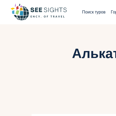
П
Поиск туров
Го
Г
Т
С
Алька
И
Б
К