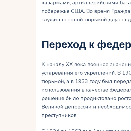
казармами, артиллерийскими бат
побережье США. Во время Гражда
служил военной тюрьмой для солд
Переход к феде
К началу XX века военное значен
устаревания его укреплений. В 19
тюрьмой, а в 1933 году был пере
использования в качестве федера
решение было продиктовано росто
Великой депрессии и необходимос
преступников.