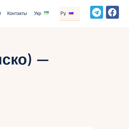
г
Контакты
Укр
Ру
ско) —