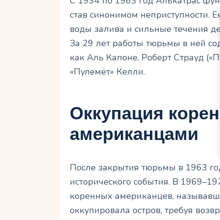
С 1934 по 1963 год Алькатрас фу
став синонимом неприступности. 
воды залива и сильные течения д
За 29 лет работы тюрьмы в ней со
как Аль Капоне, Роберт Страуд («
«Пулемёт» Келли.
Оккупация коре
американцами
После закрытия тюрьмы в 1963 год
исторического события. В 1969–19
коренных американцев, называвши
оккупировала остров, требуя возв