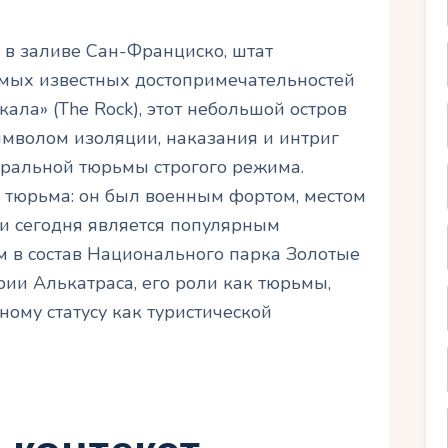
 в заливе Сан-Франциско, штат
амых известных достопримечательностей
ала» (The Rock), этот небольшой остров
имволом изоляции, наказания и интриг
еральной тюрьмы строгого режима.
о тюрьма: он был военным фортом, местом
и сегодня является популярным
м в состав Национального парка Золотые
рии Алькатраса, его роли как тюрьмы,
ому статусу как туристической