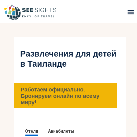
Поиск туров
Горящие туры
Развлечения для детей
в Таиланде
Типы Туров
Страны
Работаем официально.
Инфо
Бронируем онлайн по всему
миру!
Блог
Контакты