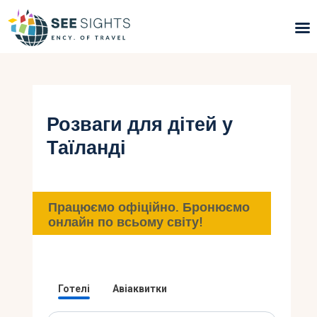
Пошук турів
Гарячі тури
Розваги для дітей у
Таїланді
Типи Турів
Країни
Працюємо офіційно. Бронюємо
Інфо
онлайн по всьому світу!
Блог
Контакти