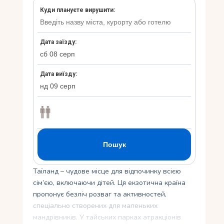
Укр
Ру
Таїланд – чудове місце для відпочинку всією
сім’єю, включаючи дітей. Ця екзотична країна
пропонує безліч розваг та активностей,
спеціально створених для маленьких
мандрівників. У тайських парках атракціонів