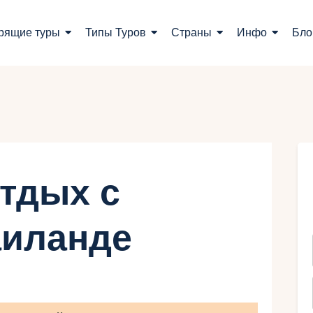
оиск туров
рящие туры
Типы Туров
Страны
Инфо
Бло
орящие туры
ипы Туров
траны
нфо
тдых с
лог
аиланде
онтакты
Укр