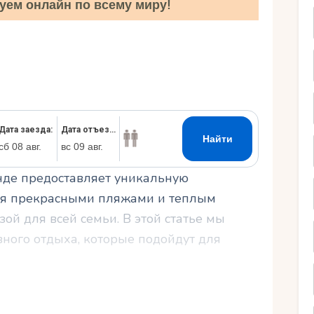
уем онлайн по всему миру!
Ру
нде предоставляет уникальную
ься прекрасными пляжами и теплым
зой для всей семьи. В этой статье мы
ного отдыха, которые подойдут для
 время на побережье, где найти лучшие