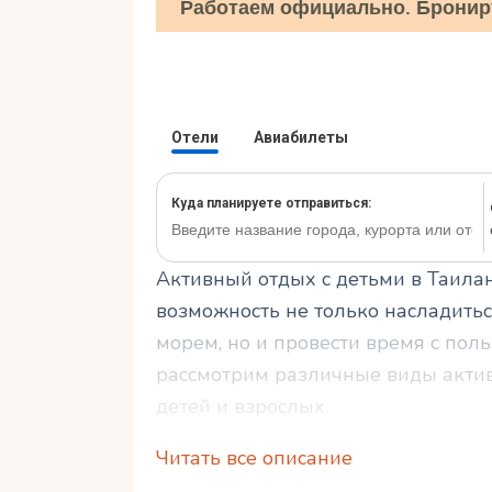
Работаем официально. Бронир
Активный отдых с детьми в Таила
возможность не только насладит
морем, но и провести время с поль
рассмотрим различные виды актив
детей и взрослых.
Читать все описание
Вы узнаете, как провести веселое