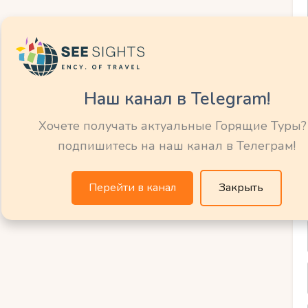
едует наблюдать родителям и помнить о
оме того, не забывайте о солнцезащите:
 носите шляпы и очки от солнца. Все это
ное время на пляже в Таиланде со
Наш канал в Telegram!
Хочете получать актуальные Горящие Туры?
подпишитесь на наш канал в Телеграм!
ироду: где найти
Перейти в канал
Закрыть
руты для
ходов?
зможностей для исследования природы и