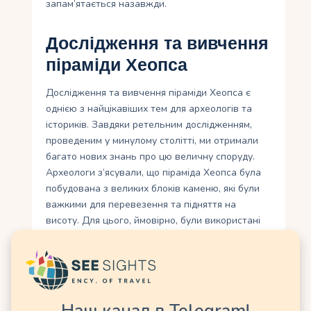
запам’ятається назавжди.
Дослідження та вивчення
піраміди Хеопса
Дослідження та вивчення піраміди Хеопса є
однією з найцікавіших тем для археологів та
істориків. Завдяки ретельним дослідженням,
проведеним у минулому столітті, ми отримали
багато нових знань про цю величну споруду.
Археологи з’ясували, що піраміда Хеопса була
побудована з великих блоків каменю, які були
важкими для перевезення та підняття на
висоту. Для цього, ймовірно, були використані
роликові системи та спеціальні рампи.
Також було встановлено, що головний вхід до
піраміди розташований на північному боці, а
всередині неї знаходяться роздільні камери та
коридори. Вивчення піраміди Хеопса також