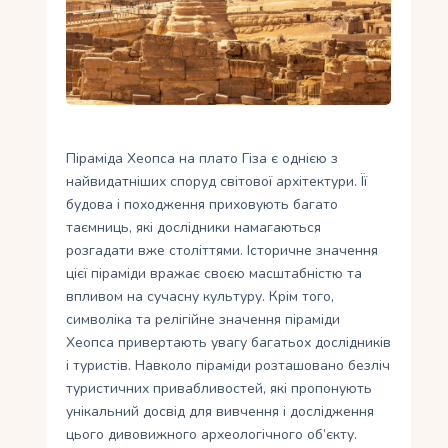
Укр
Ру
Піраміда Хеопса на плато Гіза є однією з
найвидатніших споруд світової архітектури. Її
будова і походження приховують багато
таємниць, які дослідники намагаються
розгадати вже століттями. Історичне значення
цієї піраміди вражає своєю масштабністю та
впливом на сучасну культуру. Крім того,
символіка та релігійне значення піраміди
Хеопса привертають увагу багатьох дослідників
і туристів. Навколо піраміди розташовано безліч
туристичних привабливостей, які пропонують
унікальний досвід для вивчення і дослідження
цього дивовижного археологічного об’єкту.