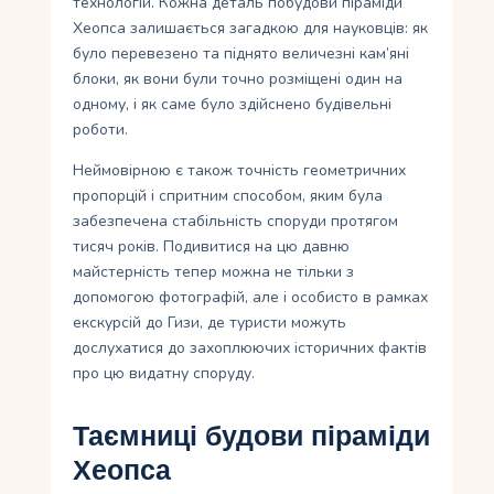
технологій. Кожна деталь побудови піраміди
Хеопса залишається загадкою для науковців: як
було перевезено та піднято величезні кам’яні
блоки, як вони були точно розміщені один на
одному, і як саме було здійснено будівельні
роботи.
Неймовірною є також точність геометричних
пропорцій і спритним способом, яким була
забезпечена стабільність споруди протягом
тисяч років. Подивитися на цю давню
майстерність тепер можна не тільки з
допомогою фотографій, але і особисто в рамках
екскурсій до Гизи, де туристи можуть
дослухатися до захоплюючих історичних фактів
про цю видатну споруду.
Таємниці будови піраміди
Хеопса