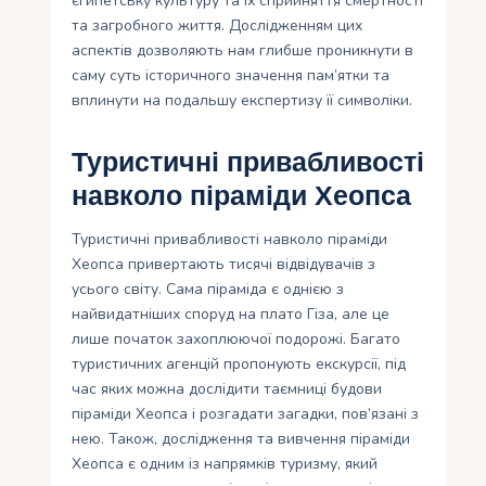
єгипетську культуру та їх сприйняття смертності
та загробного життя. Дослідженням цих
аспектiв дозволяють нам глибше проникнути в
саму суть історичного значення пам’ятки та
вплинути на подальшу експертизу її символiки.
Туристичні привабливості
навколо піраміди Хеопса
Туристичні привабливості навколо піраміди
Хеопса привертають тисячі відвідувачів з
усього світу. Сама піраміда є однією з
найвидатніших споруд на плато Гіза, але це
лише початок захоплюючої подорожі. Багато
туристичних агенцій пропонують екскурсії, під
час яких можна дослідити таємниці будови
піраміди Хеопса і розгадати загадки, пов’язані з
нею. Також, дослідження та вивчення піраміди
Хеопса є одним із напрямків туризму, який