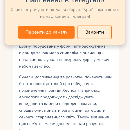
Наш канал в Telegram!
включало дослідження її історичного контексту
Хочете отримувати актуальні Гарячі Тури? - підпишіться
та значення. Вчені з’ясували, що ця пам’ятка
на наш канал в Телеграм!
мала велике релігійне значення для
стародавнього єгиптянського народу. Вона
Перейти до каналу
Закрити
слугувала поховальним майданчиком для
фараона Хеопса та символом його влади. При
цьому, побудована у формі чотирьохкутника,
піраміда також мала символічне значення –
вона символізувала перехресну дорогу между
небом і землею.
Сучасні дослідження та розкопки покажуть нам
багато нових деталей про побудову та
призначення піраміди Хеопса. Наприклад,
археологи продовжують досліджувати
коридори та камери всередині пам’ятки,
сподіваючись знайти багатоцінні артефакти і
секрети стародавнього світу. Також вивчення
цих пам’яток може допомогти нам розуміти