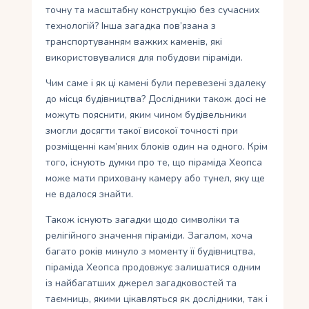
точну та масштабну конструкцію без сучасних
технологій? Інша загадка пов’язана з
транспортуванням важких каменів, які
використовувалися для побудови піраміди.
Чим саме і як ці камені були перевезені здалеку
до місця будівництва? Дослідники також досі не
можуть пояснити, яким чином будівельники
змогли досягти такої високої точності при
розміщенні кам’яних блоків один на одного. Крім
того, існують думки про те, що піраміда Хеопса
може мати приховану камеру або тунел, яку ще
не вдалося знайти.
Також існують загадки щодо символіки та
релігійного значення піраміди. Загалом, хоча
багато років минуло з моменту її будівництва,
піраміда Хеопса продовжує залишатися одним
із найбагатших джерел загадковостей та
таємниць, якими цікавляться як дослідники, так і