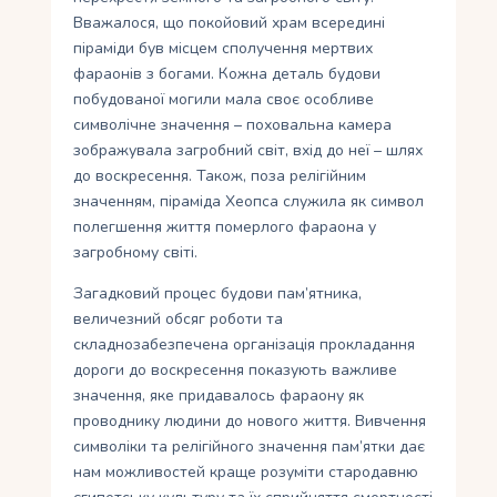
Вважалося, що покойовий храм всередині
піраміди був місцем сполучення мертвих
фараонів з богами. Кожна деталь будови
побудованої могили мала своє особливе
символічне значення – поховальна камера
зображувала загробний світ, вхід до неї – шлях
до воскресення. Також, поза релігійним
значенням, піраміда Хеопса служила як символ
полегшення життя померлого фараона у
загробному світі.
Загадковий процес будови пам’ятника,
величезний обсяг роботи та
складнозабезпечена організація прокладання
дороги до воскресення показують важливе
значення, яке придавалось фараону як
проводнику людини до нового життя. Вивчення
символіки та релігійного значення пам’ятки дає
нам можливостей краще розуміти стародавню