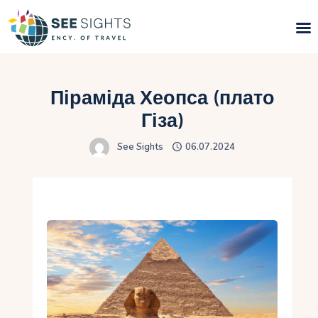
Пошук турів
Піраміда Хеопса (плато
Гарячі тури
Гіза)
See Sights
06.07.2024
Типи Турів
Країни
Інфо
Блог
Контакти