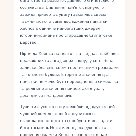
багатство та розвиток давнього єгипетського
суспільства. Вивчення пам’яток минулого
завжди привертає увагу і захоплює своєю
таємничистю, а саме дослідження пам’ятки
Хеопса є одним із найбагатших джерел
історичних знань про стародавнє Єгипетське
царство.
Піраміда Хеопса на плато Гіза – одна з найбільш
вражаючих та загадкових споруд у світі. Вона
залишає без слів своїми величезними розмірами
та точністю будови. Історичне значення цієї
пам’ятки не може бути переоцінене, а символіка
та релігійне значення привертають увагу
дослідників і мандрівників.
Туристи з усього світу залюбки відвідують цей
чудовий комплекс, щоб зануритися в
стародавню історію та спробувати розгадати
його таємниці. Нескінченні дослідження та
вивчення піраміди Хеопса дозволяють нам