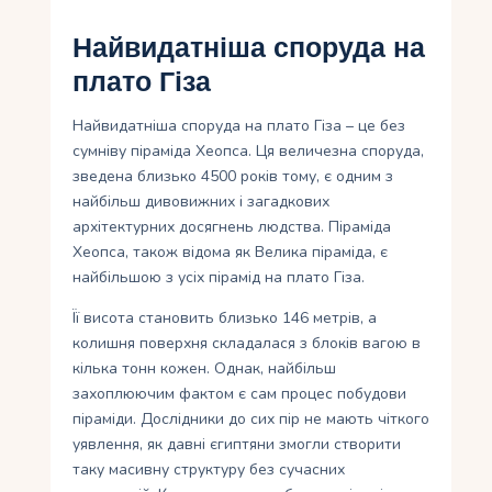
Найвидатніша споруда на
плато Гіза
Найвидатніша споруда на плато Гіза – це без
сумніву піраміда Хеопса. Ця величезна споруда,
зведена близько 4500 років тому, є одним з
найбільш дивовижних і загадкових
архітектурних досягнень людства. Піраміда
Хеопса, також відома як Велика піраміда, є
найбільшою з усіх пірамід на плато Гіза.
Її висота становить близько 146 метрів, а
колишня поверхня складалася з блоків вагою в
кілька тонн кожен. Однак, найбільш
захоплюючим фактом є сам процес побудови
піраміди. Дослідники до сих пір не мають чіткого
уявлення, як давні єгиптяни змогли створити
таку масивну структуру без сучасних