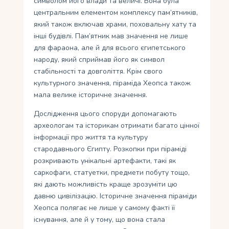
символом його влади та величі. Вона була
центральним елементом комплексу пам’ятників,
який також включав храми, поховальну хату та
інші будівлі. Пам’ятник мав значення не лише
для фараона, але й для всього єгипетського
народу, який сприймав його як символ
стабільності та довголіття. Крім свого
культурного значення, піраміда Хеопса також
мала велике історичне значення.
Дослідження цього споруди допомагають
археологам та історикам отримати багато цінної
інформації про життя та культуру
стародавнього Єгипту. Розкопки при піраміді
розкривають унікальні артефакти, такі як
саркофаги, статуетки, предмети побуту тощо,
які дають можливість краще зрозуміти цю
давню цивілізацію. Історичне значення піраміди
Хеопса полягає не лише у самому факті її
існування, але й у тому, що вона стала