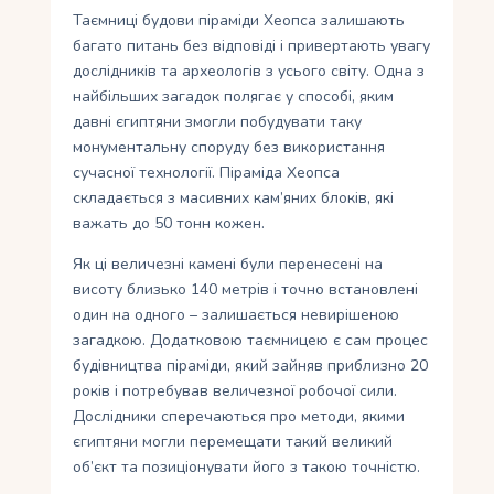
Таємниці будови піраміди Хеопса залишають
багато питань без відповіді і привертають увагу
дослідників та археологів з усього світу. Одна з
найбільших загадок полягає у способі, яким
давні єгиптяни змогли побудувати таку
монументальну споруду без використання
сучасної технології. Піраміда Хеопса
складається з масивних кам’яних блоків, які
важать до 50 тонн кожен.
Як ці величезні камені були перенесені на
висоту близько 140 метрів і точно встановлені
один на одного – залишається невирішеною
загадкою. Додатковою таємницею є сам процес
будівництва піраміди, який зайняв приблизно 20
років і потребував величезної робочої сили.
Дослідники сперечаються про методи, якими
єгиптяни могли перемещати такий великий
об’єкт та позиціонувати його з такою точністю.