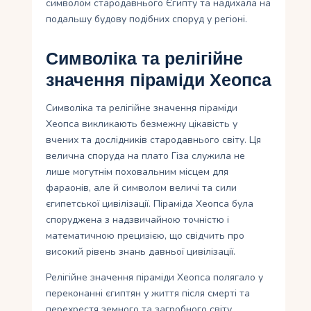
символом стародавнього Єгипту та надихала на
подальшу будову подібних споруд у регіоні.
Символіка та релігійне
значення піраміди Хеопса
Символіка та релігійне значення піраміди
Хеопса викликають безмежну цікавість у
вчених та дослідників стародавнього світу. Ця
велична споруда на плато Гіза служила не
лише могутнім поховальним місцем для
фараонів, але й символом величі та сили
єгипетської цивілізації. Піраміда Хеопса була
споруджена з надзвичайною точністю і
математичною прецизією, що свідчить про
високий рівень знань давньої цивілізації.
Релігійне значення піраміди Хеопса полягало у
переконанні єгиптян у життя після смерті та
перехрестя земного та загробного світу.