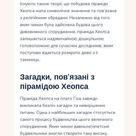
Існують також теорії, що побудова піраміди
Хеопса мала символічне значення та пов’язана
з релігійними обрядами. Незалежно від того,
яким чином була здійснена будова цього
дивовижного спорудження, піраміда Хеопса
залишається надзвичайною дошкульною
головоломкою для сучасних дослідників, яким
поступово вдається розкрити деякі з її
таємниць.
Загадки, пов’язані з
пірамідою Хеопса
Піраміда Хеопса на плато Гіза завжди
викликала безліч загадок та невирішених
питань. Одна з найбільших загадок стосується
самого процесу будівництва цього величного
спорудження. Яким чином давньоєгипетські
будівельники змогли створити таку високу,