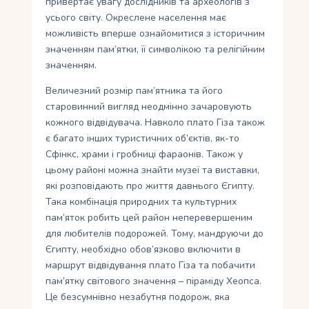
привертає увагу дослідників та археологів з
усього світу. Окреслене населення має
можливість вперше ознайомитися з історичним
значенням пам’ятки, її символікою та релігійним
значенням.
Величезний розмір пам’ятника та його
старовинний вигляд неодмінно зачаровують
кожного відвідувача. Навколо плато Гіза також
є багато інших туристичних об’єктів, як-то
Сфінкс, храми і гробниці фараонів. Також у
цьому районі можна знайти музеї та виставки,
які розповідають про життя давнього Єгипту.
Така комбінація природних та культурних
пам’яток робить цей район неперевершеним
для любителів подорожей. Тому, мандруючи до
Єгипту, необхідно обов’язково включити в
маршрут відвідування плато Гіза та побачити
пам’ятку свiтового значення – пiрамiду Хеопса.
Це безсумнiвно незабутня подорож, яка