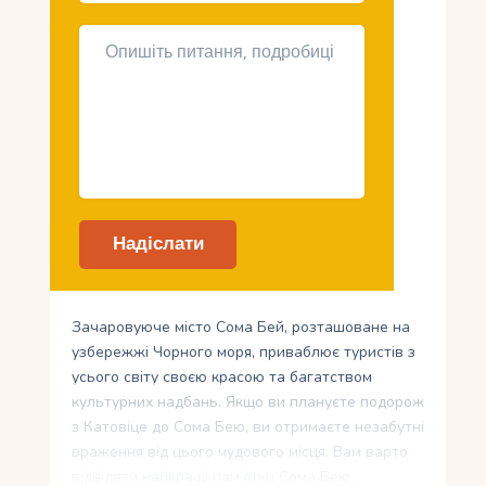
Зачаровуюче місто Сома Бей, розташоване на
узбережжі Чорного моря, приваблює туристів з
усього світу своєю красою та багатством
культурних надбань. Якщо ви плануєте подорож
з Катовіце до Сома Бею, ви отримаєте незабутні
враження від цього чудового місця. Вам варто
відвідати найкращі пам’ятки Сома Бею,