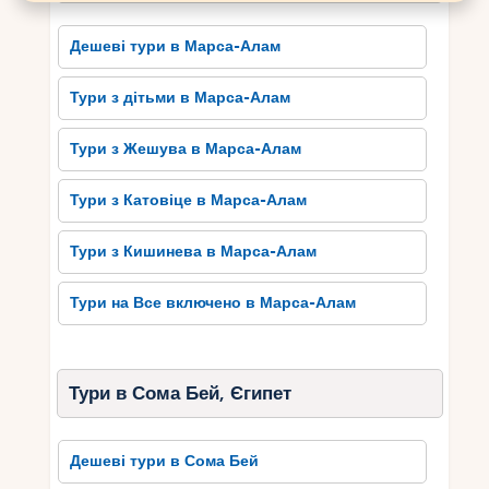
Бею, якими можна насолодитись під час
подорожей до цього захоплюючого морського
Дешеві тури в Марса-Алам
курорту.
Тури з дітьми в Марса-Алам
Багата історія Сома Бею та
його культурне надбання
Тури з Жешува в Марса-Алам
Сома Бей має багату історію та вражаюче
Тури з Катовіце в Марса-Алам
культурне надбання, яке привертає увагу
туристів з усього світу. Місто відоме своїми
Тури з Кишинева в Марса-Алам
архітектурними пам’ятками, серед яких
виділяються величезний Сома Бей замок і
Тури на Все включено в Марса-Алам
церква Святого Йосифа. Замок, який датується
XV століттям, є справжньою перлиною готичної
архітектури і запам’ятовується своїми
крилатими драконами на фасаді. Церква
Тури в Сома Бей, Єгипет
Святого Йосифа є одним з найстаріших
християнських храмів у регіоні та вражає своєю
Дешеві тури в Сома Бей
монументальністю та деталізацією.