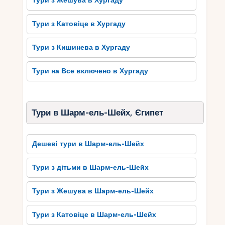
Тури з Жешува в Хургаду
переповнений історичним значенням та
культурною спадщиною, що робить Сома Бей
Тури з Катовіце в Хургаду
незабутньою подорожжю для всіх любителів
історії та мистецтва.
Тури з Кишинева в Хургаду
Смакуйте чудову кухню Сома
Тури на Все включено в Хургаду
Бею
Сома Бей славиться своєю чудовою кухнею, яка
привертає туристів з усього світу. Місто
Тури в Шарм-ель-Шейх, Єгипет
пропонує безліч ресторанів і кафе, де можна
смакувати найрізноманітніші страви. Ласунки
Дешеві тури в Шарм-ель-Шейх
зможуть насолодитись ароматними десертами,
такими як фруктові пироги, медовий торт або
Тури з дітьми в Шарм-ель-Шейх
солодкі печива. А любителі морепродуктів
будуть в захваті від свіжих морських
Тури з Жешува в Шарм-ель-Шейх
делікатесів, таких як креветки, мідії та омари.
Традиційна кухня Сома Бею включає також
Тури з Катовіце в Шарм-ель-Шейх
багато страв з овочами та грибами, що ростуть