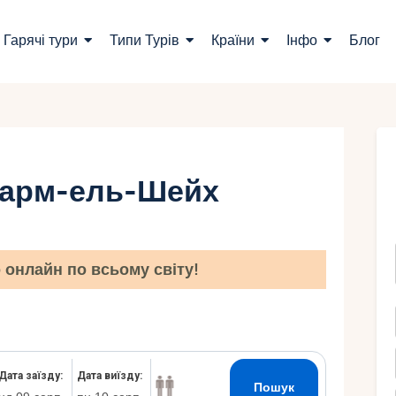
ошук турів
Гарячі тури
Типи Турів
Країни
Інфо
Блог
арячі тури
ипи Турів
раїни
Шарм-ель-Шейх
нфо
лог
онлайн по всьому світу!
онтакти
Укр