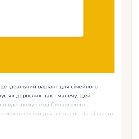
це ідеальний варіант для сімейного
ує як дорослих, так і малечу. Цей
 південному сході Синайського
ліч можливостей для активного та цікавого