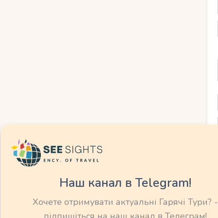
активностей, які сподобаються
би та атракціони розташовані в багатьох
програми, веселі конкурси та ігри для
 можна зайнятися водними видами спорту,
 що стимулює активний спосіб життя та
та розваги, які зачарують малечу у Шарм-
ликою кількістю гірок та басейнами
я всієї родини. Також варто взяти участь
льорових коралових рифів або пустелю
ися пригодами на верблюдах.
Наш канал в Telegram!
 з розважальними програмами та
ія сучасних батьків – комфортне і
Хочете отримувати актуальні Гарячі Тури? -
мейства – стає реальним. У готелях є
підпишіться на наш канал в Телеграм!