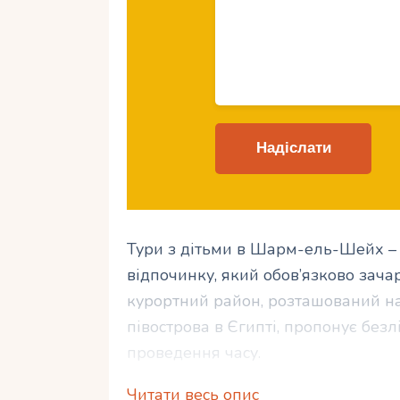
Тури з дітьми в Шарм-ель-Шейх – 
відпочинку, який обов’язково зачар
курортний район, розташований на
півострова в Єгипті, пропонує без
проведення часу.
Читати весь опис