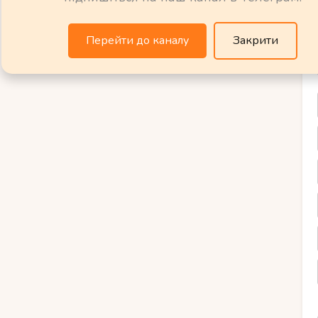
дними горками та навчальними
персонал, який дбає про безпеку і
Перейти до каналу
Закрити
рм-ель-Шейху – це незабутнє пригода для
ностей, прекрасні пляжі та безпечна
ження і залишать приємні спогади на все
ості для дітей у Шарм-ель-
ля сімейного відпочинку з дітьми,
жам та безлічі активностей, які
ей. Один з найкращих пляжів у Шарм-