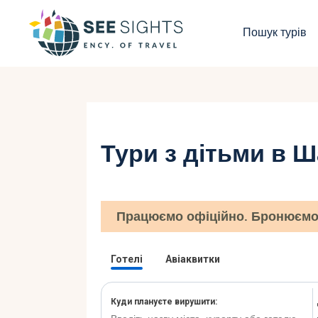
П
Пошук турів
Г
Т
К
Тури з дітьми в 
І
Б
Працюємо офіційно. Бронюємо 
К