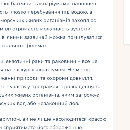
чезні басейни з акваріумами, наповнені
ть ілюзію перебування під водою, а
а морських живих організмів захоплює
ом ви отримаєте можливість зустріти
лів, якими зазвичай можна помилуватися
ентальних фільмах.
и, екзотичні раки та раковини – все це
я на екскурсії акваріумом. Не менш
еженні природи та охорони довкілля.
ере участь у програмах з розведення та
ських живих організмів, яким загрожує
ських вод або незаконний лов.
аріумом, ви не лише насолодитеся красою
е й сприятимете його збереженню.