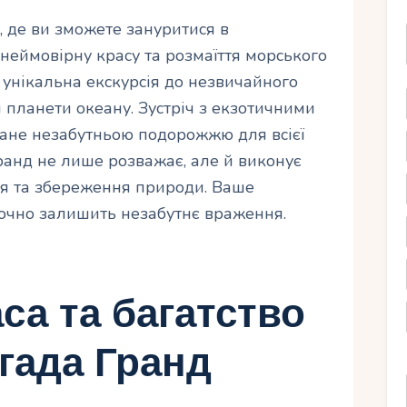
, де ви зможете зануритися в
 неймовірну красу та розмаїття морського
є унікальна екскурсія до незвичайного
і планети океану. Зустріч з екзотичними
ане незабутньою подорожжю для всієї
 Гранд не лише розважає, але й виконує
я та збереження природи. Ваше
точно залишить незабутнє враження.
са та багатство
гада Гранд