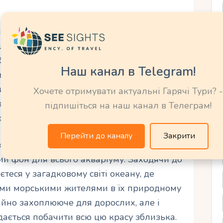
кальне і різноманітне. Акваріум Хургада
цю непересічну красу з власних очей.
езліч басейнів, в яких мешкають різні
Наш канал в Telegram!
ьких безхребетних. Тут можна зустріти
их морських коників, величезних скатів і
Хочете отримувати актуальні Гарячі Тури? -
ремий світ з унікальною екосистемою, де
підпишіться на наш канал в Телеграм!
роль.
Перейти до каналу
Закрити
ертають увагу і захоплюють своєю
ий фон для всього акваріуму. Заходячи до
теся у загадковому світі океану, де
ими морськими жителями в їх природному
айно захоплююче для дорослих, але і
дається побачити всю цю красу зблизька.