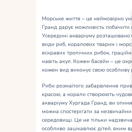
Морське життя – це неймовірно уні
Гранд дарує можливість побачити 
Усередині акваріуму розташовано б
види риб, коралових тварин і морс
яскравих тропічних рибок, граційн
навіть акул. Кожен басейн – це ок
кожен вид виконує свою особливу 
Риби розмаїтого забарвлення прив
красою, а корали створюють чудов
акваріуму Хургада Гранд, ви опиняє
можна спостерігати за незвичайн
середовищі. Це не тільки надзвич
особливо зацікавлює дітей, яким в