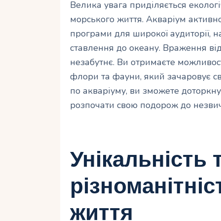
Велика увага приділяється еколог
морського життя. Акваріум активно
програми для широкої аудиторії, 
ставлення до океану. Враження ві
незабутнє. Ви отримаєте можливост
флори та фауни, який зачаровує с
по акваріуму, ви зможете доторкну
розпочати свою подорож до незвич
Унікальність 
різноманітніс
життя