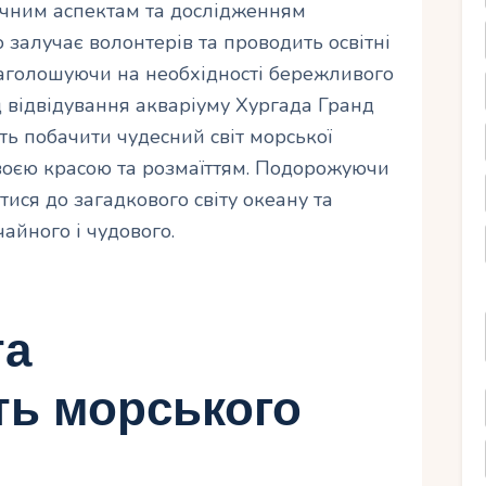
ічним аспектам та дослідженням
 залучає волонтерів та проводить освітні
наголошуючи на необхідності бережливого
д відвідування акваріуму Хургада Гранд
ь побачити чудесний світ морської
воєю красою та розмаїттям. Подорожуючи
тися до загадкового світу океану та
айного і чудового.
та
ть морського