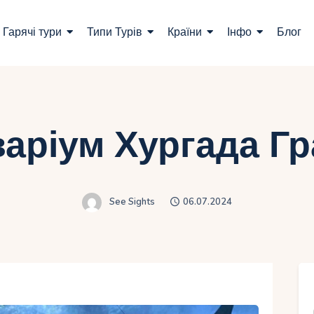
ошук турів
Гарячі тури
Типи Турів
Країни
Інфо
Блог
арячі тури
ипи Турів
раїни
аріум Хургада Г
нфо
лог
See Sights
06.07.2024
онтакти
Укр