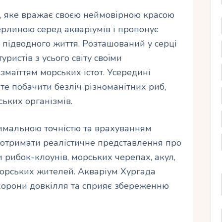
е, яке вражає своєю неймовірною красою
ерлиною серед акваріумів і пропонує
т підводного життя. Розташований у серці
ристів з усього світу своїми
маїттям морських істот. Усередині
те побачити безліч різноманітних риб,
ьких організмів.
имальною точністю та врахуванням
 отримати реалістичне представлення про
и рибок-клоунів, морських черепах, акул,
морських жителей. Акваріум Хургада
хорони довкілля та сприяє збереженню