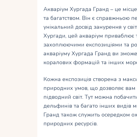
Акваріум Хургада Гранд – це місц
та багатством. Він є справжньою п
унікальний досвід занурення у сві
Хургади, цей акваріум приваблює ту
захоплюючими експозиціями та роз
акваріуму Хургада Гранд ви зможе
коралових формацій та інших морс
Кожна експозиція створена з макс
природних умов, що дозволяє вам
підводний світ. Тут можна побачит
дельфинів та багато інших видів 
Гранд також служить осередком о
природних ресурсів.