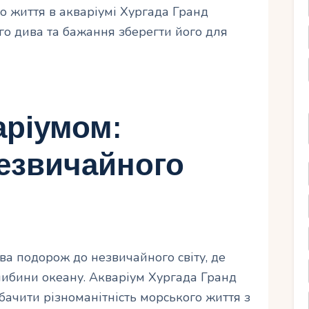
го життя в акваріумі Хургада Гранд
го дива та бажання зберегти його для
аріумом:
езвичайного
ва подорож до незвичайного світу, де
либини океану. Акваріум Хургада Гранд
бачити різноманітність морського життя з