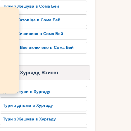
Тури з Жешува в Сома Бей
Тури з Катовіце в Сома Бей
Тури з Кишинева в Сома Бей
Тури на Все включено в Сома Бей
Тури в Хургаду, Єгипет
Дешеві тури в Хургаду
Тури з дітьми в Хургаду
Тури з Жешува в Хургаду