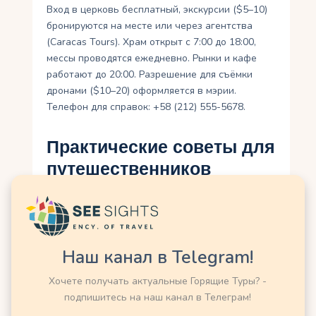
Вход в церковь бесплатный, экскурсии ($5–10)
бронируются на месте или через агентства
(Caracas Tours). Храм открыт с 7:00 до 18:00,
мессы проводятся ежедневно. Рынки и кафе
работают до 20:00. Разрешение для съёмки
дронами ($10–20) оформляется в мэрии.
Телефон для справок: +58 (212) 555-5678.
Практические советы для
путешественников
Когда ехать
Сухой сезон (декабрь–апрель) — лучшее время,
с температурой 22–30°C и ясной погодой. Сезон
Наш канал в Telegram!
дождей (май–ноябрь) делает улицы скользкими,
Хочете получать актуальные Горящие Туры? -
но фестивали ярче. Утренние часы (7:00–10:00)
подпишитесь на наш канал в Телеграм!
предпочтительны для посещения церкви, пока