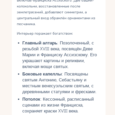
включая Франциска Ассизского. Две башни-
колокольни, восстановленные после
землетрясений, добавляют симметрии, а
центральный вход обрамлён орнаментами из
песчаника.
Интерьер поражает богатством:
Главный алтарь
: Позолоченный, с
резьбой XVIII века, посвящён Деве
Марии и Франциску Ассизскому. Его
украшают картины и реликвии,
включая мощи святых.
Боковые капеллы
: Посвящены
святым Антонию, Себастьяну и
местным венесуэльским святым, с
деревянными статуями и фресками.
Потолок
: Кессонный, расписанный
сценами из жизни Франциска,
сохраняет краски XVIII века.