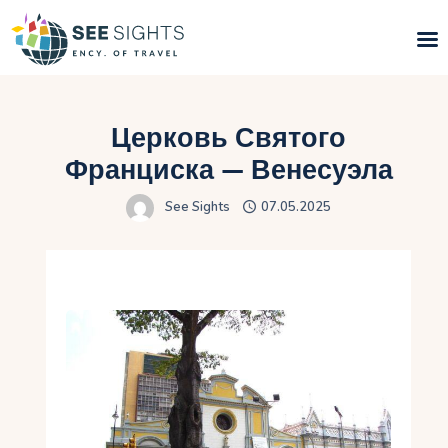
Поиск туров
Церковь Святого
Горящие туры
Франциска — Венесуэла
See Sights
07.05.2025
Типы Туров
Страны
Инфо
Блог
Контакты