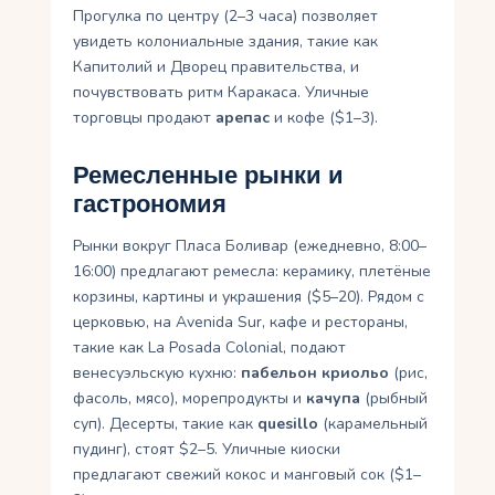
Прогулка по центру (2–3 часа) позволяет
увидеть колониальные здания, такие как
Капитолий и Дворец правительства, и
почувствовать ритм Каракаса. Уличные
торговцы продают
арепас
и кофе ($1–3).
Ремесленные рынки и
гастрономия
Рынки вокруг Пласа Боливар (ежедневно, 8:00–
16:00) предлагают ремесла: керамику, плетёные
корзины, картины и украшения ($5–20). Рядом с
церковью, на Avenida Sur, кафе и рестораны,
такие как La Posada Colonial, подают
венесуэльскую кухню:
пабельон криольо
(рис,
фасоль, мясо), морепродукты и
качупа
(рыбный
суп). Десерты, такие как
quesillo
(карамельный
пудинг), стоят $2–5. Уличные киоски
предлагают свежий кокос и манговый сок ($1–