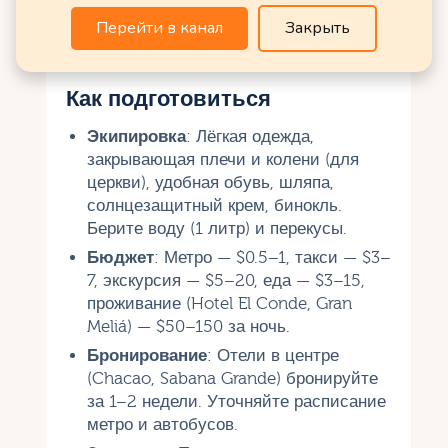
центр не переполнен. Праздники (октябрь,
декабрь) требуют бронирования жилья за 1–2
Перейти в канал
Закрыть
месяца.
Как подготовиться
Экипировка
: Лёгкая одежда,
закрывающая плечи и колени (для
церкви), удобная обувь, шляпа,
солнцезащитный крем, бинокль.
Берите воду (1 литр) и перекусы.
Бюджет
: Метро — $0.5–1, такси — $3–
7, экскурсия — $5–20, еда — $3–15,
проживание (Hotel El Conde, Gran
Meliá) — $50–150 за ночь.
Бронирование
: Отели в центре
(Chacao, Sabana Grande) бронируйте
за 1–2 недели. Уточняйте расписание
метро и автобусов.