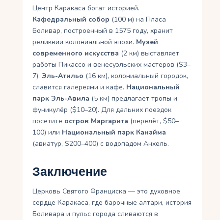
Центр Каракаса богат историей.
Кафедральный собор
(100 м) на Пласа
Боливар, построенный в 1575 году, хранит
реликвии колониальной эпохи.
Музей
современного искусства
(2 км) выставляет
работы Пикассо и венесуэльских мастеров ($3–
7).
Эль-Атильо
(16 км), колониальный городок,
славится галереями и кафе.
Национальный
парк Эль-Авила
(5 км) предлагает тропы и
фуникулёр ($10–20). Для дальних поездок
посетите
остров Маргарита
(перелёт, $50–
100) или
Национальный парк Канайма
(авиатур, $200–400) с водопадом Анхель.
Заключение
Церковь Святого Франциска — это духовное
сердце Каракаса, где барочные алтари, история
Боливара и пульс города сливаются в