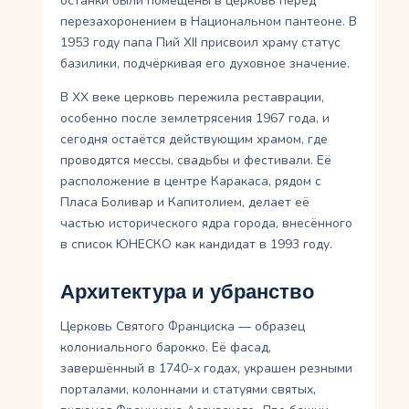
останки были помещены в церковь перед
перезахоронением в Национальном пантеоне. В
1953 году папа Пий XII присвоил храму статус
базилики, подчёркивая его духовное значение.
В XX веке церковь пережила реставрации,
особенно после землетрясения 1967 года, и
сегодня остаётся действующим храмом, где
проводятся мессы, свадьбы и фестивали. Её
расположение в центре Каракаса, рядом с
Пласа Боливар и Капитолием, делает её
частью исторического ядра города, внесённого
в список ЮНЕСКО как кандидат в 1993 году.
Архитектура и убранство
Церковь Святого Франциска — образец
колониального барокко. Её фасад,
завершённый в 1740-х годах, украшен резными
порталами, колоннами и статуями святых,