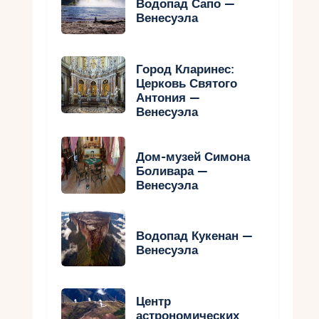
Водопад Сапо —
Венесуэла
Город Кларинес:
Церковь Святого
Антония —
Венесуэла
Дом-музей Симона
Боливара —
Венесуэла
Водопад Кукенан —
Венесуэла
Центр
астрономических