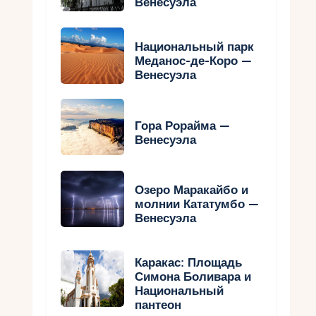
Венесуэла
Национальный парк
Меданос-де-Коро —
Венесуэла
Гора Рорайма —
Венесуэла
Озеро Маракайбо и
молнии Кататумбо —
Венесуэла
Каракас: Площадь
Симона Боливара и
Национальный
пантеон