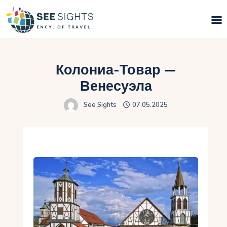
Поиск туров
Колониа-Товар —
Горящие туры
Венесуэла
See Sights
07.05.2025
Типы Туров
Страны
Инфо
Блог
Контакты