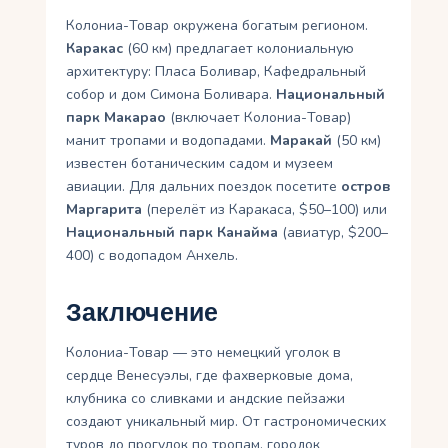
Колониа-Товар окружена богатым регионом.
Каракас
(60 км) предлагает колониальную
архитектуру: Пласа Боливар, Кафедральный
собор и дом Симона Боливара.
Национальный
парк Макарао
(включает Колониа-Товар)
манит тропами и водопадами.
Маракай
(50 км)
известен ботаническим садом и музеем
авиации. Для дальних поездок посетите
остров
Маргарита
(перелёт из Каракаса, $50–100) или
Национальный парк Канайма
(авиатур, $200–
400) с водопадом Анхель.
Заключение
Колониа-Товар — это немецкий уголок в
сердце Венесуэлы, где фахверковые дома,
клубника со сливками и андские пейзажи
создают уникальный мир. От гастрономических
туров до прогулок по тропам, городок