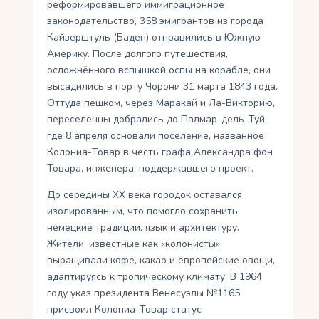
реформировавшего иммиграционное
законодательство, 358 эмигрантов из города
Кайзерштуль (Баден) отправились в Южную
Америку. После долгого путешествия,
осложнённого вспышкой оспы на корабле, они
высадились в порту Чорони 31 марта 1843 года.
Оттуда пешком, через Маракай и Ла-Викторию,
переселенцы добрались до Палмар-дель-Туй,
где 8 апреля основали поселение, названное
Колониа-Товар в честь графа Александра фон
Товара, инженера, поддержавшего проект.
До середины XX века городок оставался
изолированным, что помогло сохранить
немецкие традиции, язык и архитектуру.
Жители, известные как «колонисты»,
выращивали кофе, какао и европейские овощи,
адаптируясь к тропическому климату. В 1964
году указ президента Венесуэлы №1165
присвоил Колониа-Товар статус