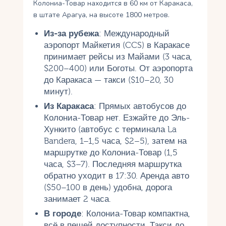
Колониа-Товар находится в 60 км от Каракаса,
в штате Арагуа, на высоте 1800 метров.
Из-за рубежа
: Международный
аэропорт Майкетия (CCS) в Каракасе
принимает рейсы из Майами (3 часа,
$200–400) или Боготы. От аэропорта
до Каракаса — такси ($10–20, 30
минут).
Из Каракаса
: Прямых автобусов до
Колониа-Товар нет. Езжайте до Эль-
Хункито (автобус с терминала La
Bandera, 1–1,5 часа, $2–5), затем на
маршрутке до Колониа-Товар (1,5
часа, $3–7). Последняя маршрутка
обратно уходит в 17:30. Аренда авто
($50–100 в день) удобна, дорога
занимает 2 часа.
В городе
: Колониа-Товар компактна,
всё в пешей доступности. Такси до