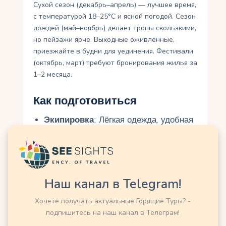
Сухой сезон (декабрь–апрель) — лучшее время,
с температурой 18–25°C и ясной погодой. Сезон
дождей (май–ноябрь) делает тропы скользкими,
но пейзажи ярче. Выходные оживлённые,
приезжайте в будни для уединения. Фестивали
(октябрь, март) требуют бронирования жилья за
1–2 месяца.
Как подготовиться
Экипировка
: Лёгкая одежда, удобная
обувь, дождевик, шляпа,
солнцезащитный крем, репеллент,
бинокль. Берите воду (1 литр) и
перекусы.
Наш канал в Telegram!
Бюджет
: Маршрутка Каракас–
Колониа — $5–12, экскурсия — $15–
Хочете получать актуальные Горящие Туры? -
40, еда — $5–20, проживание (Posada
подпишитесь на наш канал в Телеграм!
Don Elicio, Selva Negra) — $30–80 за