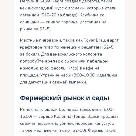
Негрин в Selva Negra создаёт десерты, такие
как шоколадный мусс с ягодами, которые стали
легендой ($10–20 за блюдо). Клубника со
сливками — символ городка, доступная на
рынке за $3–5.
Местные пивоварни, такие как Tovar Brau, варят
крафтовое пиво по немецким рецептам ($2–5
за бокал). Для венесуэльского колорита
попробуйте
арепас
с сыром или
пабельон
криольо
(рис, фасоль, мясо) в кафе на
площади. Утренние часы (8:00–10:00) идеальны
для дегустации свежей выпечки.
Фермерский рынок и сады
Рынок на площади Боливара (выходные, 8:00–
16:00) — сердце Колониа-Товар. Здесь продают
свежие персики, клубнику, морковь, капусту, а
также мёд, джемы и сыр ($2–10). Фермы, такие