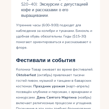
$20–40): Экскурсии с дегустацией
кофе и рассказами о его
выращивании.
Утренние часы (6:00–9:00) подходят для
наблюдения за колибри и туканами. Бинокль и
удобная обувь обязательны. Гиды ($15–30)
помогают ориентироваться и рассказывают о
флоре.
Фестивали и события
Колониа-Товар оживает во время фестивалей.
Oktoberfest
(октябрь) привлекает тысячи
гостей пивом, музыкой и танцами в баварских
костюмах.
Праздник урожая
(март–апрель)
посвящён клубнике и персикам, с ярмарками и
конкурсами.
День Святого Мартина
(ноябрь)
включает религиозные процессии и угощения.
Посещение в эти даты требует бронирования