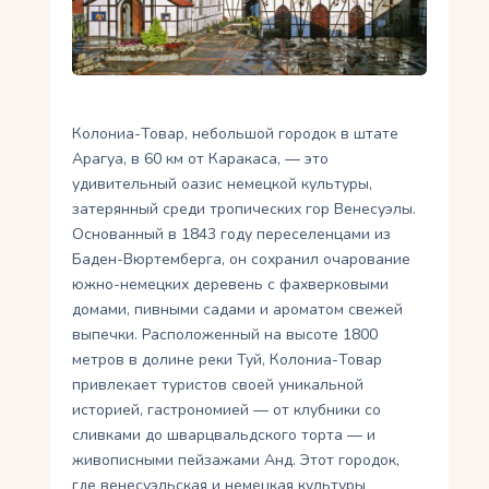
Укр
Ру
Колониа-Товар, небольшой городок в штате
Арагуа, в 60 км от Каракаса, — это
удивительный оазис немецкой культуры,
затерянный среди тропических гор Венесуэлы.
Основанный в 1843 году переселенцами из
Баден-Вюртемберга, он сохранил очарование
южно-немецких деревень с фахверковыми
домами, пивными садами и ароматом свежей
выпечки. Расположенный на высоте 1800
метров в долине реки Туй, Колониа-Товар
привлекает туристов своей уникальной
историей, гастрономией — от клубники со
сливками до шварцвальдского торта — и
живописными пейзажами Анд. Этот городок,
где венесуэльская и немецкая культуры