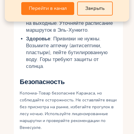
ночь.
Перейти в канал
Закрыть
Бронирование
: Отели и рестораны
бронируйте за 1–2 недели, особенно
на выходные. Уточняйте расписание
маршруток в Эль-Хункито.
Здоровье
: Прививки не нужны.
Возьмите аптечку (антисептики,
пластыри), пейте бутилированную
воду. Горы требуют защиты от
солнца.
Безопасность
Колониа-Товар безопаснее Каракаса, но
соблюдайте осторожность. Не оставляйте вещи
без присмотра на рынке, избегайте прогулок в
лесу ночью. Используйте лицензированные
маршрутки и проверяйте рекомендации по
Венесуэле.