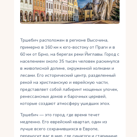
Укр
Ру
Тршебич расположен в регионе Высочина,
примерно в 160 км к юго-востоку от Праги и в
60 км от Брно, на берегах реки Йиглавы. Город с
населением около 35 тысяч человек раскинулся
в живописной долине, окруженной холмами и
лесами. Его исторический центр, разделенный
рекой на христианскую и еврейскую части,
представляет собой лабиринт мощеных улочек,
ренессансных домов и барочных церквей,
которые создают атмосферу ушедших эпох.
Тршебич — это город, где время течет
медленно. Его еврейский квартал, один из
лучше всего сохранившихся в Европе,
переносит вас в мир, где синагоги и старинные