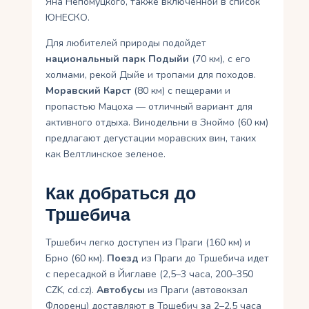
Яна Непомуцкого, также включенной в список
ЮНЕСКО.
Для любителей природы подойдет
национальный парк Подыйи
(70 км), с его
холмами, рекой Дыйе и тропами для походов.
Моравский Карст
(80 км) с пещерами и
пропастью Мацоха — отличный вариант для
активного отдыха. Винодельни в Зноймо (60 км)
предлагают дегустации моравских вин, таких
как Велтлинское зеленое.
Как добраться до
Тршебича
Тршебич легко доступен из Праги (160 км) и
Брно (60 км).
Поезд
из Праги до Тршебича идет
с пересадкой в Йиглаве (2,5–3 часа, 200–350
CZK, cd.cz).
Автобусы
из Праги (автовокзал
Флоренц) доставляют в Тршебич за 2–2,5 часа