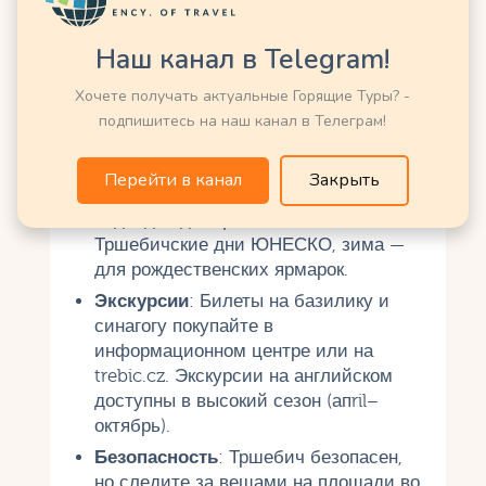
Практические советы для
Наш канал в Telegram!
туристов
Хочете получать актуальные Горящие Туры? -
Лучшее время для посещения
:
подпишитесь на наш канал в Телеграм!
Весна (апрель–май) и осень
(сентябрь–октябрь) идеальны для
Перейти в канал
Закрыть
прогулок и фотосессий. Лето
подходит для фестивалей, таких как
Тршебичские дни ЮНЕСКО, зима —
для рождественских ярмарок.
Экскурсии
: Билеты на базилику и
синагогу покупайте в
информационном центре или на
trebic.cz. Экскурсии на английском
доступны в высокий сезон (апril–
октябрь).
Безопасность
: Тршебич безопасен,
но следите за вещами на площади во