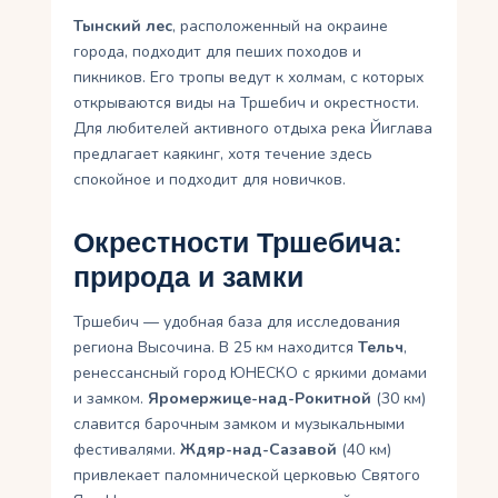
Тынский лес
, расположенный на окраине
города, подходит для пеших походов и
пикников. Его тропы ведут к холмам, с которых
открываются виды на Тршебич и окрестности.
Для любителей активного отдыха река Йиглава
предлагает каякинг, хотя течение здесь
спокойное и подходит для новичков.
Окрестности Тршебича:
природа и замки
Тршебич — удобная база для исследования
региона Высочина. В 25 км находится
Тельч
,
ренессансный город ЮНЕСКО с яркими домами
и замком.
Яромержице-над-Рокитной
(30 км)
славится барочным замком и музыкальными
фестивалями.
Ждяр-над-Сазавой
(40 км)
привлекает паломнической церковью Святого