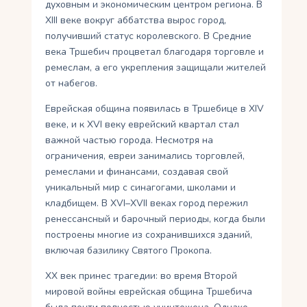
духовным и экономическим центром региона. В
XIII веке вокруг аббатства вырос город,
получивший статус королевского. В Средние
века Тршебич процветал благодаря торговле и
ремеслам, а его укрепления защищали жителей
от набегов.
Еврейская община появилась в Тршебице в XIV
веке, и к XVI веку еврейский квартал стал
важной частью города. Несмотря на
ограничения, евреи занимались торговлей,
ремеслами и финансами, создавая свой
уникальный мир с синагогами, школами и
кладбищем. В XVI–XVII веках город пережил
ренессансный и барочный периоды, когда были
построены многие из сохранившихся зданий,
включая базилику Святого Прокопа.
XX век принес трагедии: во время Второй
мировой войны еврейская община Тршебича