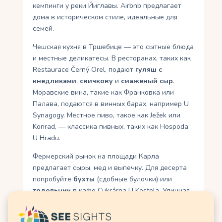
кемпинги у реки Йиглавы. Airbnb предлагает
дома в историческом стиле, идеальные для
семей.
Чешская кухня в Тршебице — это сытные блюда
и местные деликатесы. В ресторанах, таких как
Restaurace Černý Orel, подают
гуляш с
кнедликами
,
свичкову
и
смаженый сыр
.
Моравские вина, такие как Франковка или
Палава, подаются в винных барах, например U
Synagogy. Местное пиво, такое как Ježek или
Konrad, — классика пивных, таких как Hospoda
U Hradu.
Фермерский рынок на площади Карла
предлагает сыры, мед и выпечку. Для десерта
попробуйте
бухты
(сдобные булочки) или
трдельник
в кафе Cukrárna U Kostela. Уличная
еда, такая как лангош, популярна во время
фестивалей.