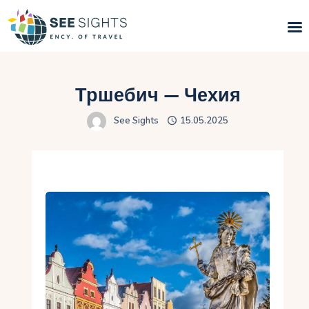
Поиск туров
Тршебич — Чехия
Горящие туры
See Sights
15.05.2025
Типы Туров
Страны
Инфо
Блог
Контакты