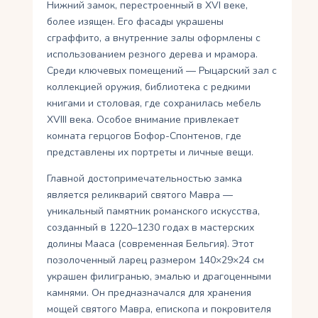
Нижний замок, перестроенный в XVI веке,
более изящен. Его фасады украшены
сграффито, а внутренние залы оформлены с
использованием резного дерева и мрамора.
Среди ключевых помещений — Рыцарский зал с
коллекцией оружия, библиотека с редкими
книгами и столовая, где сохранилась мебель
XVIII века. Особое внимание привлекает
комната герцогов Бофор-Спонтенов, где
представлены их портреты и личные вещи.
Главной достопримечательностью замка
является реликварий святого Мавра —
уникальный памятник романского искусства,
созданный в 1220–1230 годах в мастерских
долины Мааса (современная Бельгия). Этот
позолоченный ларец размером 140×29×24 см
украшен филигранью, эмалью и драгоценными
камнями. Он предназначался для хранения
мощей святого Мавра, епископа и покровителя