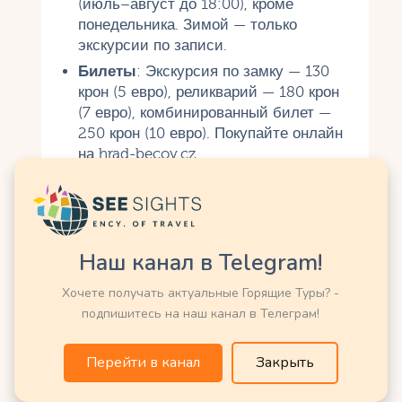
(июль–август до 18:00), кроме
понедельника. Зимой — только
экскурсии по записи.
Билеты
: Экскурсия по замку — 130
крон (5 евро), реликварий — 180 крон
(7 евро), комбинированный билет —
250 крон (10 евро). Покупайте онлайн
на hrad-becov.cz.
Язык
: Экскурсии на чешском,
английском и немецком. Аудиогид на
русском — 50 крон.
Одежда
: В замке прохладно, берите
Наш канал в Telegram!
куртку. Удобная обувь нужна для
прогулок по холмистой местности.
Хочете получать актуальные Горящие Туры? -
подпишитесь на наш канал в Телеграм!
Фотосъемка
: Разрешена во дворе и с
разрешения гида в залах (50 крон).
Съемка реликвария запрещена.
Перейти в канал
Закрыть
Питание
: В замке есть кафе с