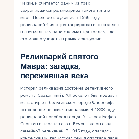
Чехии, и считается одним из трех
сохранившихся реликвариев такого типа в
мире. После обнаружения в 1985 году
реликварий был отреставрирован и выставлен
в специальном зале с климат-контролем, где
его можно увидеть в рамках экскурсии.
Реликварий святого
Мавра: загадка,
пережившая века
История реликвария достойна детективного
романа. Созданный в XIII веке, он был подарен
монастырю в бельгийском городе Флореффе,
основанном чешскими монахами. В 1838 году
реликварий приобрел герцог Альфред Бофор-
Спонтен и перевез его в Бечов, где он стал
семейной реликвией. В 1945 году, опасаясь
конфискации, герцогская семья спрятала ларец