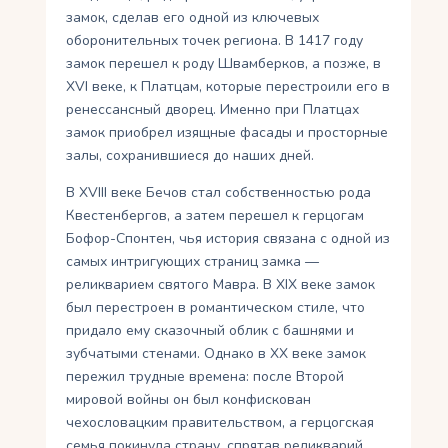
замок, сделав его одной из ключевых
оборонительных точек региона. В 1417 году
замок перешел к роду Швамберков, а позже, в
XVI веке, к Платцам, которые перестроили его в
ренессансный дворец. Именно при Платцах
замок приобрел изящные фасады и просторные
залы, сохранившиеся до наших дней.
В XVIII веке Бечов стал собственностью рода
Квестенбергов, а затем перешел к герцогам
Бофор-Спонтен, чья история связана с одной из
самых интригующих страниц замка —
реликварием святого Мавра. В XIX веке замок
был перестроен в романтическом стиле, что
придало ему сказочный облик с башнями и
зубчатыми стенами. Однако в XX веке замок
пережил трудные времена: после Второй
мировой войны он был конфискован
чехословацким правительством, а герцогская
семья покинула страну, спрятав реликварий,