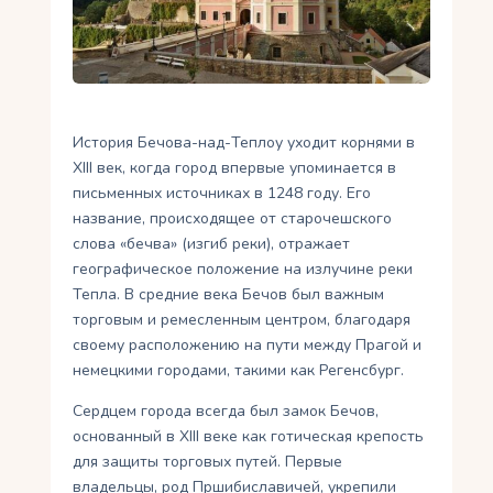
Укр
Ру
История Бечова-над-Теплоу уходит корнями в
XIII век, когда город впервые упоминается в
письменных источниках в 1248 году. Его
название, происходящее от старочешского
слова «бечва» (изгиб реки), отражает
географическое положение на излучине реки
Тепла. В средние века Бечов был важным
торговым и ремесленным центром, благодаря
своему расположению на пути между Прагой и
немецкими городами, такими как Регенсбург.
Сердцем города всегда был замок Бечов,
основанный в XIII веке как готическая крепость
для защиты торговых путей. Первые
владельцы, род Пршибиславичей, укрепили