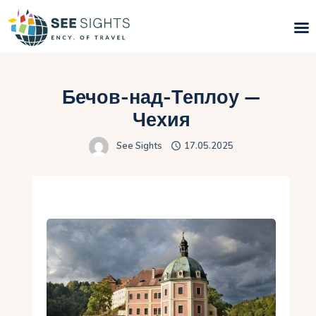
Поиск туров
Бечов-над-Теплоу —
Горящие туры
Чехия
See Sights
17.05.2025
Типы Туров
Страны
Инфо
Блог
Контакты