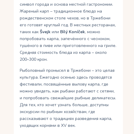
символ города и основа местной гастрономии.
Жареный карп – традиционное блюдо на
рождественском столе чехов, но в Тржебони
его готовят круглый год. В местных ресторанах,
таких как
Švejk
или
Bílý Koníček
, можно
попробовать карпа, запечённого с чесноком,
тушёного в пиве или приготовленного на гриле.
Средняя стоимость блюда из карпа – около
200–300 крон.
Рыболовный промысел в Тржебони – это целая
культура. Ежегодно осенью здесь проводятся
фестивали, посвящённые вылову карпа, где
можно увидеть, как рыбаки работают с сетями,
и попробовать свежайшие рыбные деликатесы.
Для тех, кто хочет узнать больше, доступны
экскурсии по рыбным хозяйствам, где
рассказывают о традициях разведения карпа,
уходящих корнями в XV век.