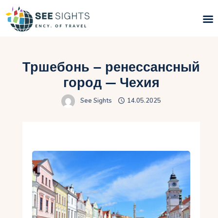
Поиск туров
Тршебонь – ренессансный
Горящие туры
город — Чехия
See Sights
14.05.2025
Типы Туров
Страны
Инфо
Блог
Контакты