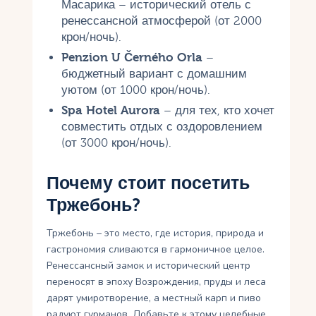
Масарика – исторический отель с
ренессансной атмосферой (от 2000
крон/ночь).
Penzion U Černého Orla
–
бюджетный вариант с домашним
уютом (от 1000 крон/ночь).
Spa Hotel Aurora
– для тех, кто хочет
совместить отдых с оздоровлением
(от 3000 крон/ночь).
Почему стоит посетить
Тржебонь?
Тржебонь – это место, где история, природа и
гастрономия сливаются в гармоничное целое.
Ренессансный замок и исторический центр
переносят в эпоху Возрождения, пруды и леса
дарят умиротворение, а местный карп и пиво
радуют гурманов. Добавьте к этому целебные