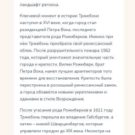
ландшафт региона.
Ключевой момент в истории Тржебони
наступил в XVI веке, когда город стал
резиденцией Петра Вока, последнего
представителя рода Рожмберков. Именно при
нём Тржебонь приобрела свой ренессансный
облик. После разрушительного пожара 1562
года, который уничтожил значительную часть
города и крепости, Вилем Рожмберк, брат
Петра Вока, нанял лучших архитекторов того
времени для восстановления. Крепость была
перестроена в роскошный ренессансный замок,
а город обзавёлся новыми укреплениями и
зданиями в стиле Возрождения.
После угасания рода Рожмберков в 1611 году
Тржебонь перешла во владение Габсбургов, а
затем – князей Шварценбергов, которые
управляли городом до XIX века. Несмотря на