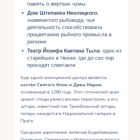
память о жертвах чумы.
Дом Штепанка Неолицкого
,
знаменитого рыбовода, чья
деятельность способствовала
процветанию рыбного промысла в
регионе.
Театр Йозефа Каетана Тыла
, один из
старейших в Чехии, где до сих пор
проходят спектакли.
Ещё одной жемчужиной центра является
костёл Святого Илии и Девы Марии
,
основанный в 1280 году. Этот готический храм
хранит следы ренессансных перестроек, а его
алтарь, известный как Тржебоньский алтарь,
теперь находится в Национальной галерее в
Праге.
Городские укрепления, включая Будейовицкие,
Градецкие, Свиненские и Новоградские ворота,