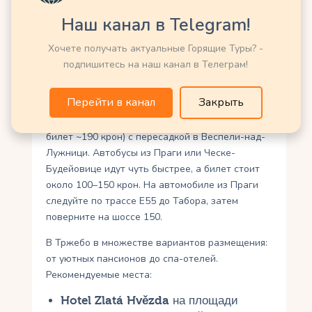
Наш канал в Telegram!
Как добраться и где
Хочете получать актуальные Горящие Туры? -
остановиться
подпишитесь на наш канал в Телеграм!
Тржебонь находится в 139 км от Праги и 19 км
Перейти в канал
Закрыть
от Ческе-Будейовице. Самый удобный способ
добраться – поезд из Праги (около 3 часов,
билет ~190 крон) с пересадкой в Веспели-над-
Лужници. Автобусы из Праги или Ческе-
Будейовице идут чуть быстрее, а билет стоит
около 100–150 крон. На автомобиле из Праги
следуйте по трассе E55 до Табора, затем
поверните на шоссе 150.
В Тржебо в множестве вариантов размещения:
от уютных пансионов до спа-отелей.
Рекомендуемые места:
Hotel Zlatá Hvězda
на площади