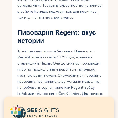
беговых лыж. Трассы в окрестностях, например,
в районе Квилда, подходят как для новичков,
так и для опытных спортсменов.
Пивоварня Regent: вкус
истории
Тржебонь немыслима без пива. Пивоварня
Regent
, основанная в 1379 году, – одна из
старейших в Чехии. Она до сих пор производит
пиво по традиционным рецептам, используя
местную воду и хмель. Экскурсии по пивоварне
проводятся регулярно, а дегустации позволяют
попробовать сорта, такие как Regent Světlý
Ležák или тёмное пиво Černý Jezdec. Для ночных
экскурсий (с 21:00) требуется бронирование, но
дневные туры доступны без предварительной
записи. Стоимость – около 150 крон с
дегустацией.