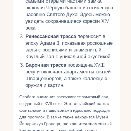
самыми старыми частями замка,
включая Чёрную башню и готическую
часовню Святого Духа. Здесь можно
увидеть сохранившиеся фрески XIV
века.
Ренессансная трасса
переносит в
эпоху Адама II, показывая роскошные
залы с росписями и знаменитый
Круглый зал с уникальной акустикой.
Барочная трасса
посвящена XVIII
веку и включает апартаменты князей
Шварценбергов, а также коллекцию
оружия и картин.
Особого внимания заслуживает замковый сад,
созданный в XVII веке. Этот английский парк с
фонтанами и павильонами идеально подходит
для прогулок. В замке также находится Музей
Йиндржихув-Градеца, где хранится знаменитый
Кржижиков вертеп – крупнейший в мире