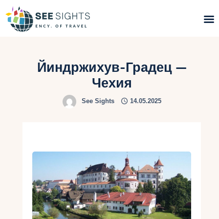
Поиск туров
Йиндржихув-Градец —
Горящие туры
Чехия
See Sights
14.05.2025
Типы Туров
Страны
Инфо
Блог
Контакты