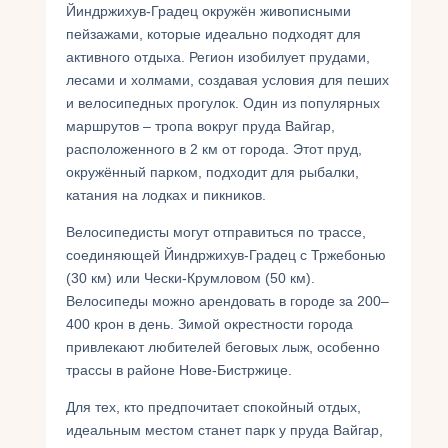
Йиндржихув-Градец окружён живописными
пейзажами, которые идеально подходят для
активного отдыха. Регион изобилует прудами,
лесами и холмами, создавая условия для пеших
и велосипедных прогулок. Один из популярных
маршрутов – тропа вокруг пруда Вайгар,
расположенного в 2 км от города. Этот пруд,
окружённый парком, подходит для рыбалки,
катания на лодках и пикников.
Велосипедисты могут отправиться по трассе,
соединяющей Йиндржихув-Градец с Тржебонью
(30 км) или Чески-Крумловом (50 км).
Велосипеды можно арендовать в городе за 200–
400 крон в день. Зимой окрестности города
привлекают любителей беговых лыж, особенно
трассы в районе Нове-Бистржице.
Для тех, кто предпочитает спокойный отдых,
идеальным местом станет парк у пруда Вайгар,