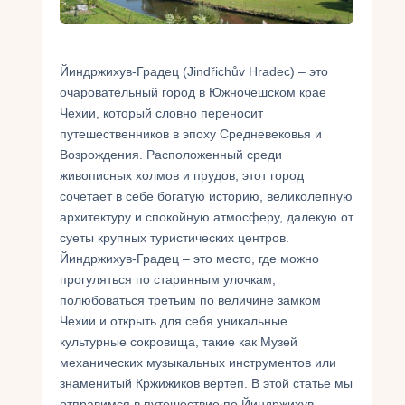
Укр
Ру
Йиндржихув-Градец (Jindřichův Hradec) – это
очаровательный город в Южночешском крае
Чехии, который словно переносит
путешественников в эпоху Средневековья и
Возрождения. Расположенный среди
живописных холмов и прудов, этот город
сочетает в себе богатую историю, великолепную
архитектуру и спокойную атмосферу, далекую от
суеты крупных туристических центров.
Йиндржихув-Градец – это место, где можно
прогуляться по старинным улочкам,
полюбоваться третьим по величине замком
Чехии и открыть для себя уникальные
культурные сокровища, такие как Музей
механических музыкальных инструментов или
знаменитый Кржижиков вертеп. В этой статье мы
отправимся в путешествие по Йиндржихув-