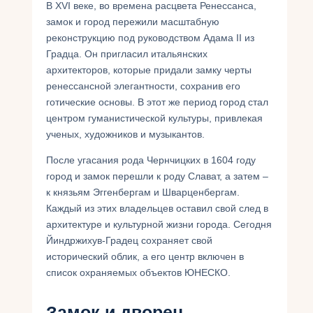
В XVI веке, во времена расцвета Ренессанса,
замок и город пережили масштабную
реконструкцию под руководством Адама II из
Градца. Он пригласил итальянских
архитекторов, которые придали замку черты
ренессансной элегантности, сохранив его
готические основы. В этот же период город стал
центром гуманистической культуры, привлекая
ученых, художников и музыкантов.
После угасания рода Чернчицких в 1604 году
город и замок перешли к роду Слават, а затем –
к князьям Эггенбергам и Шварценбергам.
Каждый из этих владельцев оставил свой след в
архитектуре и культурной жизни города. Сегодня
Йиндржихув-Градец сохраняет свой
исторический облик, а его центр включен в
список охраняемых объектов ЮНЕСКО.
Замок и дворец