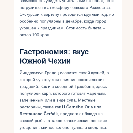
возможность увидеть уникальный экспонат, но и
погрузиться в атмосферу чешского Рождества.
Экскурсии к вертепу проводятся круглый год, но
особенно популярны в декабре, когда город
украшен к праздникам. Стоимость билета –
около 100 крон.
Гастрономия: вкус
Южной Чехии
Йиндржихув-Градец славится своей кухней, в
которой чувствуется влияние южночешских
традиций. Как и в соседней Тржебони, здесь
популярен карп, которого готовят жареным,
запечённым или в виде супа. Местные
рестораны, такие как
U Černého Orla
или
Restaurace Čerňák
, предлагают блюда из
свежей рыбы, а также классические чешские
угощения: свиное колено, гуляш и кнедлики.