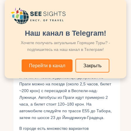
сентябре. В эти дни город оживает благодаря
костюмированным шествиям, рыцарским
турнирам и ярмаркам. Посетители могут
попробовать блюда средневековой кухни и
Наш канал в Telegram!
увидеть реконструкции исторических событий.
Хочете получать актуальные Горящие Туры? -
Как добраться и где
подпишитесь на наш канал в Телеграм!
остановиться
Перейти в канал
Закрыть
Йиндржихув-Градец находится в 150 км от Праги
и 40 км от Ческе-Будейовице. Добраться из
Праги можно на поезде (около 2,5 часов, билет
~200 крон) с пересадкой в Веспели-над-
Лужници. Автобусы из Праги идут примерно 2
часа, а билет стоит 120–180 крон. На
автомобиле следуйте по трассе E55 до Табора,
затем по шоссе 23 до Йиндржихув-Градеца.
В городе есть множество вариантов