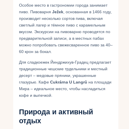
Особое место в гастрономии города занимает
пиво. Пивоварня
Ježek
, основанная в 1466 году,
производит несколько сортов пива, включая
светлый лагер и тёмное пиво с карамельным
вкусом. Экскурсии на пивоварню проводятся по
предварительной записи, а в местных пабах
можно попробовать свежесваренное пиво за 40–
60 крон за бокал.
Для сладкоежек Йиндржихув-Градец предлагает
традиционные чешские трдельники и местный
десерт – медовые пряники, украшенные
глазурью. Кафе
Cukrárna U Langrů
на площади
Мира – идеальное место, чтобы насладиться
кофе и выпечкой.
Природа и активный
отдых