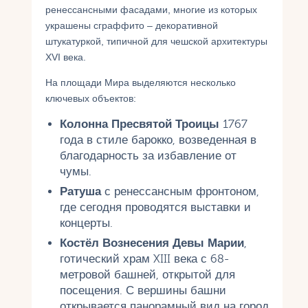
ренессансными фасадами, многие из которых
украшены сграффито – декоративной
штукатуркой, типичной для чешской архитектуры
XVI века.
На площади Мира выделяются несколько
ключевых объектов:
Колонна Пресвятой Троицы
1767
года в стиле барокко, возведенная в
благодарность за избавление от
чумы.
Ратуша
с ренессансным фронтоном,
где сегодня проводятся выставки и
концерты.
Костёл Вознесения Девы Марии
,
готический храм XIII века с 68-
метровой башней, открытой для
посещения. С вершины башни
открывается панорамный вид на город