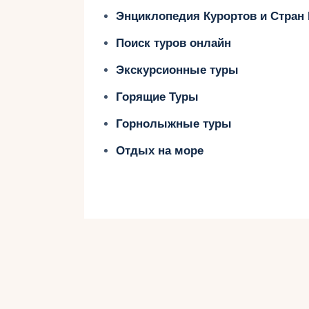
Энциклопедия Курортов и Стран
Почему стоит
Поиск туров онлайн
Экскурсионные туры
Мексику?
Горящие Туры
Горнолыжные туры
Древние города майя и ацтеков
.
Отдых на море
древние пирамиды и города, храня
Карибские пляжи
. Канкун, Плайя
кристально чистая вода.
Кухня
. Настоящие тако, буррито, э
мескаль.
Культурное наследие
. От фестив
старых городов.