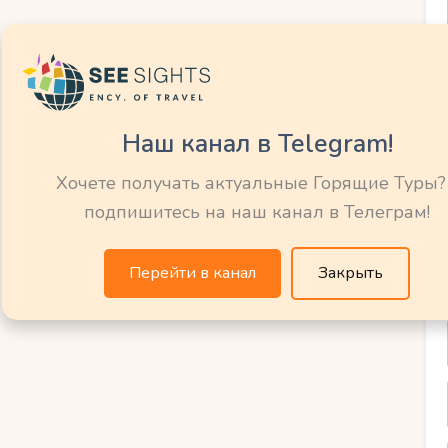
очет узнать настоящую Мексику:
ром, музеем Фриды Кало и Теотиуаканом.
ыми домами и подземными улицами.
Наш канал в Telegram!
альный город с уютной атмосферой.
Хочете получать актуальные Горящие Туры?
подпишитесь на наш канал в Телеграм!
 кухня и яркая архитектура.
овать настоящий мескаль и шоколад.
Перейти в канал
Закрыть
е побережье –
ный отдых
еальное место для любителей океана: