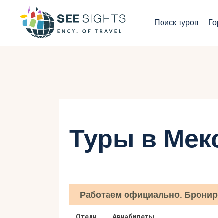
П
Поиск туров
Го
Г
Т
С
И
Туры в Мек
Б
К
Работаем официально. Бронир