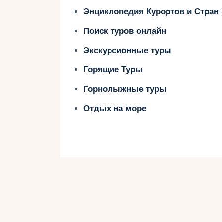
Энциклопедия Курортов и Стран
Почему стоит
Поиск туров онлайн
Экскурсионные туры
Латвию?
Горящие Туры
Горнолыжные туры
Очаровательные старинные гор
Отдых на море
Латвии сохранили дух Средневеко
Балтийское море и живописные 
популярные курортные направлени
инфраструктурой.
Национальные парки и дикая пр
природные заповедники, идеально
Средневековые замки и крепост