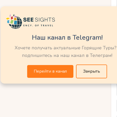
мчужина
бережья
Наш канал в Telegram!
 Латвии, расположенный всего в 25 км от
Хочете получать актуальные Горящие Туры?
подпишитесь на наш канал в Телеграм!
 морем.
Перейти в канал
Закрыть
хранившиеся со времен аристократического
абережной.
Балтии.
роходят международные фестивали.