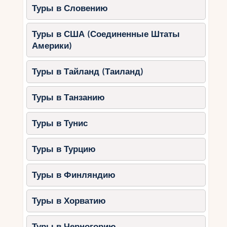
Туры в Словению
настоящий рай. Среди топовых курортов:
Китцбюэль
– легендарное место с
Туры в США (Соединенные Штаты
трассами мирового уровня.
Америки)
Санкт-Антон
– идеален для
фрирайда и экстремального катания.
Туры в Тайланд (Таиланд)
Зёльден
– современный курорт с
отличной инфраструктурой.
Туры в Танзанию
Бад-Гаштайн
– сочетает лыжи и
термальные источники.
Туры в Тунис
Виды туров в Австрию
Туры в Турцию
Экскурсионные туры
– знакомство с
Туры в Финляндию
историей и архитектурой городов.
Гастрономические туры
–
Туры в Хорватию
дегустация местных блюд и
посещение виноделен.
Туры в Черногорию