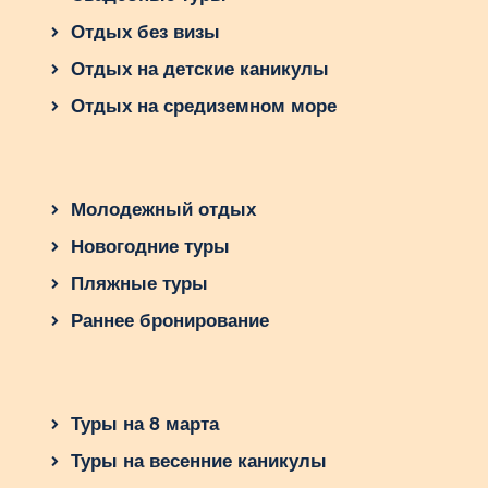
отдыха. Независимо от времени года, эта
Отдых без визы
страна готова дарить незабываемые
Отдых на детские каникулы
впечатления. Пора собирать чемоданы и
отправляться в путешествие по Австрии!
Отдых на средиземном море
Молодежный отдых
Новогодние туры
Пляжные туры
Раннее бронирование
Туры на 8 марта
Туры на весенние каникулы