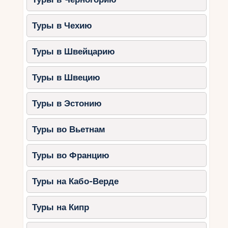
Горнолыжные туры
– катание в
Альпах с первоклассным сервисом.
Туры в Чехию
Оздоровительные туры
–
термальные курорты для релаксации
Туры в Швейцарию
и восстановления.
Активные туры
– походы в горы,
Туры в Швецию
велосипедные маршруты и сплавы по
рекам.
Туры в Эстонию
Что включают туры?
Туры во Вьетнам
Перелет и трансфер
Проживание в отелях или шале
Туры во Францию
Питание (чаще всего завтраки)
Туры на Кабо-Верде
Экскурсионные программы
Ски-пасс (для горнолыжных туров)
Туры на Кипр
Медицинскую страховку