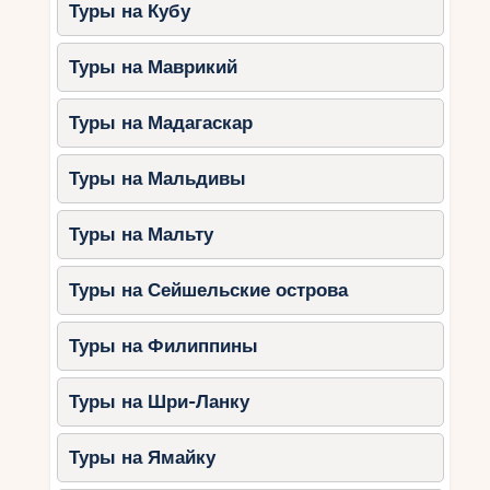
Туры на Кубу
Лучшее время для поездки
Зима (декабрь – март)
– сезон
Туры на Маврикий
горных лыж и рождественских
ярмарок.
Туры на Мадагаскар
Весна (апрель – май)
– идеальное
время для экскурсий и прогулок по
Туры на Мальдивы
городам.
Лето (июнь – август)
– комфортная
Туры на Мальту
погода для отдыха у озер и активного
туризма.
Туры на Сейшельские острова
Осень (сентябрь – ноябрь)
– сезон
фестивалей и бархатный сезон в
Туры на Филиппины
термальных курортах.
Туры на Шри-Ланку
Советы туристам
Заранее бронируйте билеты и
Туры на Ямайку
жилье
, особенно на горнолыжный