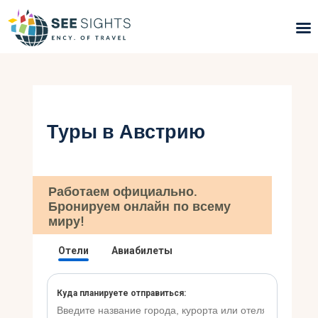
Поиск туров
Горящие туры
Туры в Австрию
Типы Туров
Страны
Работаем официально.
Бронируем онлайн по всему
Инфо
миру!
Блог
Контакты