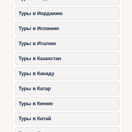
Фестиваль в Зальцбурге
–
Туры в Иорданию
крупнейшее музыкальное событие
лета.
Туры в Испанию
3. Инсбрук – ворота в Альпы
Туры в Италию
Этот город привлекает любителей активного
отдыха и альпийских пейзажей. Инсбрук
Туры в Казахстан
предлагает:
Горнолыжные трассы
– курорты
Туры в Канаду
Нордкетте и Акзамер Лицум.
Золотая крыша
– знаменитый
Туры в Катар
символ города.
Императорский дворец Хофбург
–
Туры в Кению
памятник эпохи Габсбургов.
Панорамные платформы
– виды на
Туры в Китай
Альпы завораживают.