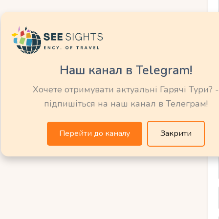
 пам’ятка доби Габсбургів.
Альпи зачаровують.
льцкаммергут –
Наш канал в Telegram!
Хочете отримувати актуальні Гарячі Тури? -
підпишіться на наш канал в Телеграм!
ими озерами та затишними селищами.
Перейти до каналу
Закрити
асивіших в Австрії.
удовими краєвидами.
й курорт.
ля прогулянок горами та лісами.