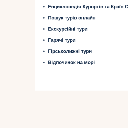
Багата культура
– ​​Австрія слави
Енциклопедія Курортів та Країн С
спадщиною.
Пошук турів онлайн
Чудові краєвиди
– від зелених до
Екскурсійні тури
Вишукана кухня
– шницель, штруд
Гарячі тури
Відмінна інфраструктура
– ​​суча
Гірськолижні тури
сервісу.
Відпочинок на морі
Різноманітність турів
– від екскур
відпочинку.
Популярні напрям
1. Відень – столиця 