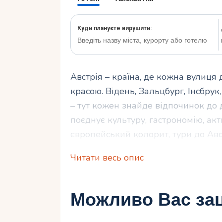
Австрія – країна, де кожна вулиця
красою. Відень, Зальцбург, Інсбру
– тут кожен знайде відпочинок до д
поєднує культуру, гастрономію, а
європейський колорит, тури до Авс
Читати весь опис
Чому варто вибр
подорожі?
Можливо Вас зац