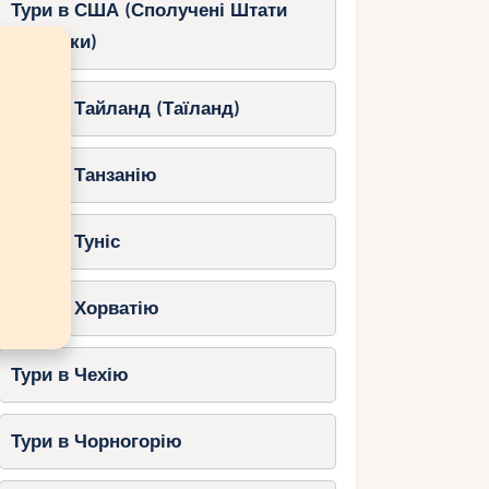
Тури в США (Сполучені Штати
Америки)
Тури в Тайланд (Таїланд)
Тури в Танзанію
Тури в Туніс
Тури в Хорватію
Тури в Чехію
Тури в Чорногорію