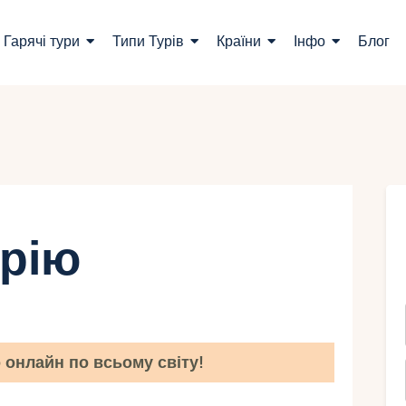
ошук турів
Гарячі тури
Типи Турів
Країни
Інфо
Блог
арячі тури
ипи Турів
раїни
нфо
трію
лог
онтакти
онлайн по всьому світу!
Укр