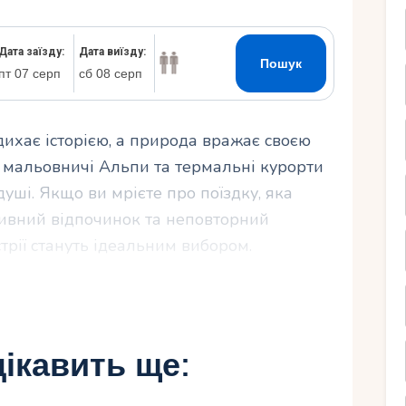
Ру
 дихає історією, а природа вражає своєю
к, мальовничі Альпи та термальні курорти
уші. Якщо ви мрієте про поїздку, яка
ктивний відпочинок та неповторний
трії стануть ідеальним вибором.
ати Австрію для
ікавить ще: