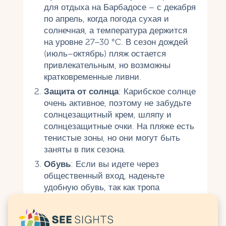
для отдыха на Барбадосе – с декабря
по апрель, когда погода сухая и
солнечная, а температура держится
на уровне 27–30 °C. В сезон дождей
(июль–октябрь) пляж остается
привлекательным, но возможны
кратковременные ливни.
Защита от солнца
: Карибское солнце
очень активное, поэтому не забудьте
солнцезащитный крем, шляпу и
солнцезащитные очки. На пляже есть
тенистые зоны, но они могут быть
заняты в пик сезона.
Обувь
: Если вы идете через
общественный вход, наденьте
удобную обувь, так как тропа
каменистая.
Еда и напитки
: Рестораны в The
Crane Resort довольно дорогие,