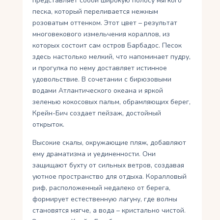
представляет собой широкую полосу мягкого
песка, который переливается нежным
розоватым оттенком. Этот цвет – результат
многовекового измельчения кораллов, из
которых состоит сам остров Барбадос. Песок
здесь настолько мелкий, что напоминает пудру,
и прогулка по нему доставляет истинное
удовольствие. В сочетании с бирюзовыми
водами Атлантического океана и яркой
зеленью кокосовых пальм, обрамляющих берег,
Крейн-Бич создает пейзаж, достойный
открыток.
Высокие скалы, окружающие пляж, добавляют
ему драматизма и уединенности. Они
защищают бухту от сильных ветров, создавая
уютное пространство для отдыха. Коралловый
риф, расположенный недалеко от берега,
формирует естественную лагуну, где волны
становятся мягче, а вода – кристально чистой.