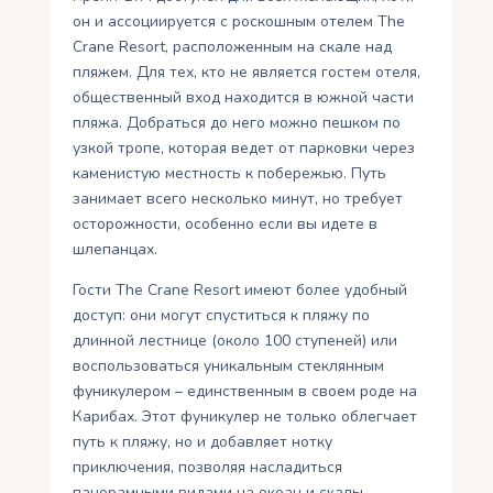
он и ассоциируется с роскошным отелем The
Crane Resort, расположенным на скале над
пляжем. Для тех, кто не является гостем отеля,
общественный вход находится в южной части
пляжа. Добраться до него можно пешком по
узкой тропе, которая ведет от парковки через
каменистую местность к побережью. Путь
занимает всего несколько минут, но требует
осторожности, особенно если вы идете в
шлепанцах.
Гости The Crane Resort имеют более удобный
доступ: они могут спуститься к пляжу по
длинной лестнице (около 100 ступеней) или
воспользоваться уникальным стеклянным
фуникулером – единственным в своем роде на
Карибах. Этот фуникулер не только облегчает
путь к пляжу, но и добавляет нотку
приключения, позволяя насладиться
панорамными видами на океан и скалы.