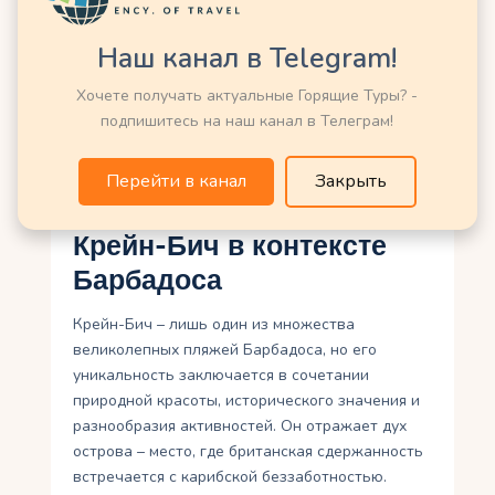
поэтому, если вы хотите сэкономить,
возьмите с собой перекус и воду.
Наш канал в Telegram!
Безопасность
: Пляж патрулируется
Хочете получать актуальные Горящие Туры? -
полицией, что делает его безопасным
подпишитесь на наш канал в Телеграм!
местом. Однако, как и в любом
туристическом месте, следите за
Перейти в канал
Закрыть
своими вещами.
Крейн-Бич в контексте
Барбадоса
Крейн-Бич – лишь один из множества
великолепных пляжей Барбадоса, но его
уникальность заключается в сочетании
природной красоты, исторического значения и
разнообразия активностей. Он отражает дух
острова – место, где британская сдержанность
встречается с карибской беззаботностью.