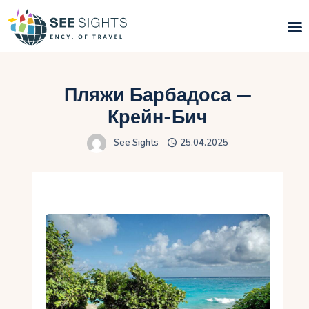
Поиск туров
Пляжи Барбадоса —
Горящие туры
Крейн-Бич
See Sights
25.04.2025
Типы Туров
Страны
Инфо
Блог
Контакты