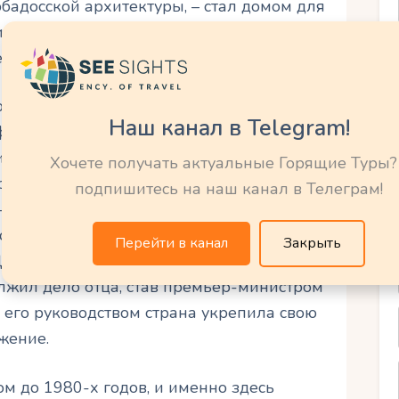
рбадосской архитектуры, – стал домом для
елей, но его судьба изменилась в XX
емьи Адамс.
одна из самых значимых фигур в истории
Наш канал в Telegram!
офсоюзным лидером и основателем
и, он сыграл ключевую роль в борьбе за
Хочете получать актуальные Горящие Туры?
еформы. Адамс стал первым премьером
подпишитесь на наш канал в Телеграм!
 недолго существовавшей Федерации
основы для независимости острова,
Перейти в канал
Закрыть
, Джон Майкл Джеффри Адамс, известный
лжил дело отца, став премьер-министром
д его руководством страна укрепила свою
жение.
м до 1980-х годов, и именно здесь