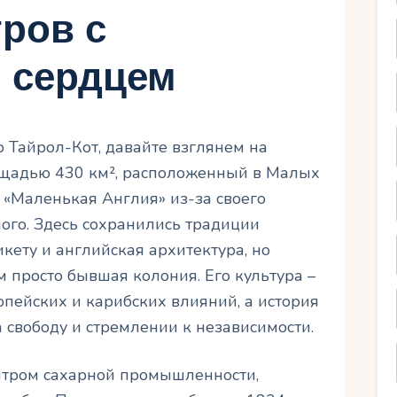
тров с
 сердцем
 Тайрол-Кот, давайте взглянем на
лощадью 430 км², расположенный в Малых
к «Маленькая Англия» из-за своего
ого. Здесь сохранились традиции
кету и английская архитектура, но
м просто бывшая колония. Его культура –
опейских и карибских влияний, а история
за свободу и стремлении к независимости.
ентром сахарной промышленности,