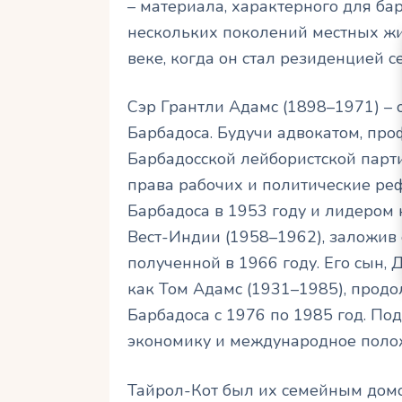
– материала, характерного для ба
нескольких поколений местных жит
веке, когда он стал резиденцией с
Сэр Грантли Адамс (1898–1971) – 
Барбадоса. Будучи адвокатом, пр
Барбадосской лейбористской парти
права рабочих и политические р
Барбадоса в 1953 году и лидером
Вест-Индии (1958–1962), заложив 
полученной в 1966 году. Его сын
как Том Адамс (1931–1985), продо
Барбадоса с 1976 по 1985 год. По
экономику и международное поло
Тайрол-Кот был их семейным домо