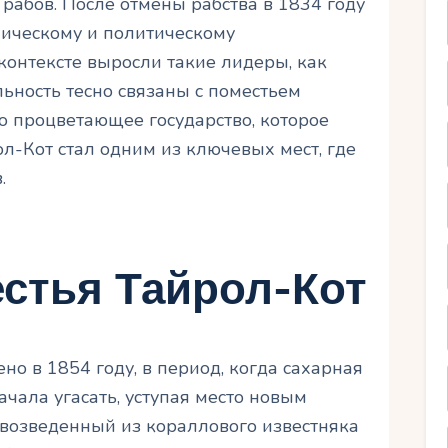
рабов. После отмены рабства в 1834 году
мическому и политическому
контексте выросли такие лидеры, как
льность тесно связаны с поместьем
то процветающее государство, которое
ол-Кот стал одним из ключевых мест, где
.
стья Тайрол-Кот
но в 1854 году, в период, когда сахарная
чала угасать, уступая место новым
 возведенный из кораллового известняка