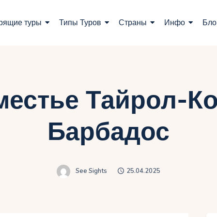
оиск туров
рящие туры
Типы Туров
Страны
Инфо
Бло
орящие туры
ипы Туров
траны
местье Тайрол-Ко
нфо
Барбадос
лог
онтакты
See Sights
25.04.2025
Укр