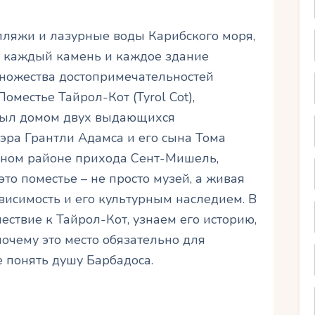
 пляжи и лазурные воды Карибского моря,
где каждый камень и каждое здание
ножества достопримечательностей
оместье Тайрол-Кот (Tyrol Cot),
 был домом двух выдающихся
сэра Грантли Адамса и его сына Тома
сном районе прихода Сент-Мишель,
то поместье – не просто музей, а живая
ависимость и его культурным наследием. В
ествие к Тайрол-Кот, узнаем его историю,
почему это место обязательно для
е понять душу Барбадоса.