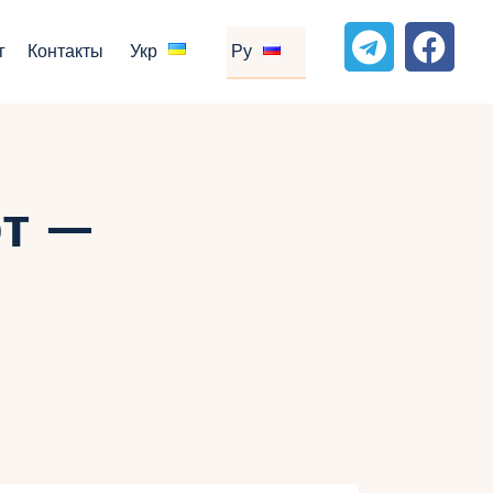
г
Контакты
Укр
Ру
т —