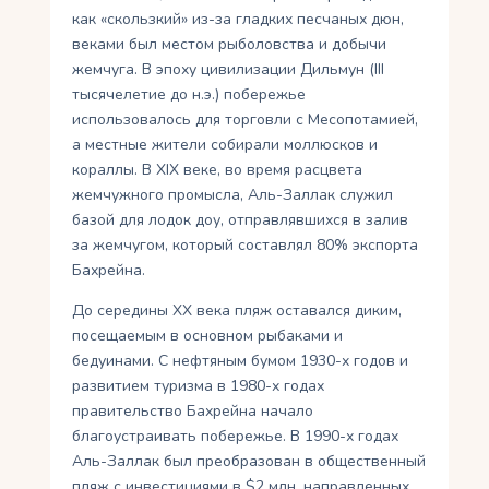
как «скользкий» из-за гладких песчаных дюн,
веками был местом рыболовства и добычи
жемчуга. В эпоху цивилизации Дильмун (III
тысячелетие до н.э.) побережье
использовалось для торговли с Месопотамией,
а местные жители собирали моллюсков и
кораллы. В XIX веке, во время расцвета
жемчужного промысла, Аль-Заллак служил
базой для лодок доу, отправлявшихся в залив
за жемчугом, который составлял 80% экспорта
Бахрейна.
До середины XX века пляж оставался диким,
посещаемым в основном рыбаками и
бедуинами. С нефтяным бумом 1930-х годов и
развитием туризма в 1980-х годах
правительство Бахрейна начало
благоустраивать побережье. В 1990-х годах
Аль-Заллак был преобразован в общественный
пляж с инвестициями в $2 млн, направленных