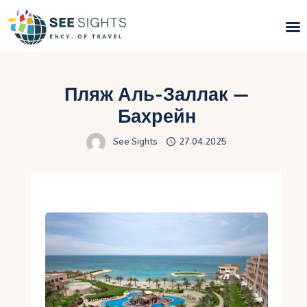
Поиск туров
Пляж Аль-Заллак —
Горящие туры
Бахрейн
See Sights
27.04.2025
Типы Туров
Страны
Инфо
Блог
Контакты