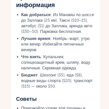
информация
Как добраться
: Из Манамы по шоссе
до Заллака (25 км). Такси ($10–15),
автобус ($1) до Заллака, аренда авто
($30–50). Парковка бесплатная.
Лучшее время
: Ноябрь–март, утро
или вечер. Избегайте пятничных
вечеров.
Что взять
: Купальник,
солнцезащитный крем, шляпу, воду,
наличные. Скромная одежда.
Бюджет
: Шезлонг ($5), еда ($8),
водные виды спорта ($20), транспорт
($15) — около $50.
Советы
Приезжайте утром для тишины и