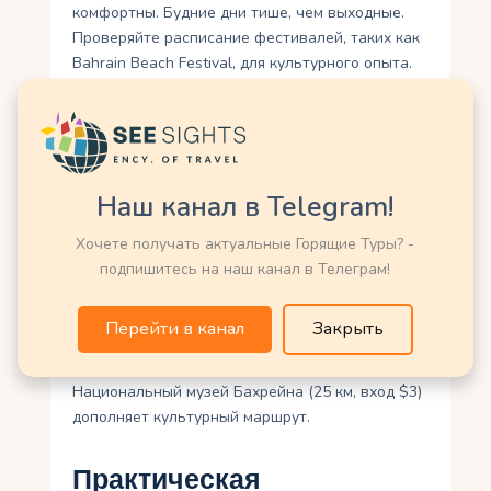
комфортны. Будние дни тише, чем выходные.
Проверяйте расписание фестивалей, таких как
Bahrain Beach Festival, для культурного опыта.
Близлежащие
достопримечательности
Аль-Заллак легко комбинировать с другими
Наш канал в Telegram!
объектами. Заповедник Аль-Арин (5 км, вход
$2,65) знакомит с аравийским ориксом.
Хочете получать актуальные Горящие Туры? -
Международный автодром Бахрейна (7 км, вход
подпишитесь на наш канал в Телеграм!
$15) предлагает экскурсии. Дерево Жизни (10
км, вход бесплатный) — загадочная акация в
Перейти в канал
Закрыть
пустыне. Калат-аль-Бахрейн (12 км, вход $2),
объект ЮНЕСКО, раскрывает историю Дильмун.
Национальный музей Бахрейна (25 км, вход $3)
дополняет культурный маршрут.
Практическая