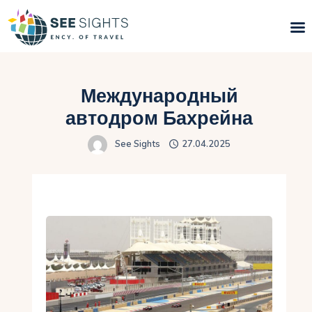
Поиск туров
Международный
Горящие туры
автодром Бахрейна
See Sights
27.04.2025
Типы Туров
Страны
Инфо
Блог
Контакты