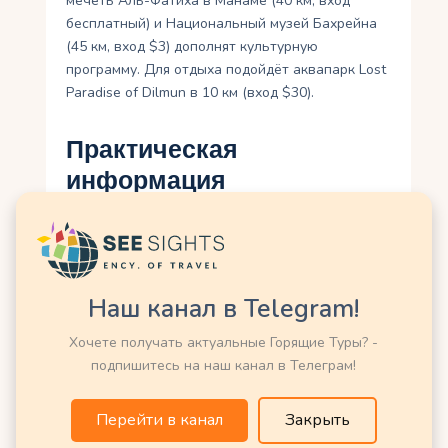
мечеть Аль-Фатиха в Манаме (40 км, вход
бесплатный) и Национальный музей Бахрейна
(45 км, вход $3) дополнят культурную
программу. Для отдыха подойдёт аквапарк Lost
Paradise of Dilmun в 10 км (вход $30).
Практическая
информация
Как добраться
: BIC расположен в
Сахире, в 30 км от Манамы и 40 км от
аэропорта Бахрейна. Такси из
аэропорта стоит $20–30, автобус —
Наш канал в Telegram!
$2. Аренда авто ($30–50 в день)
удобна для самостоятельного визита.
Хочете получать актуальные Горящие Туры? -
Бесплатная парковка доступна.
подпишитесь на наш канал в Телеграм!
Лучшее время
: Март–апрель для
Гран-при или ноябрь–февраль для
Перейти в канал
Закрыть
комфортной погоды (20–30 °C). Лето