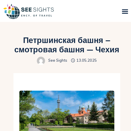
Поиск туров
Петршинская башня –
Горящие туры
смотровая башня — Чехия
See Sights
13.05.2025
Типы Туров
Страны
Инфо
Блог
Контакты