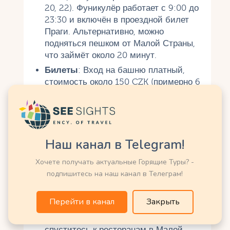
20, 22). Фуникулёр работает с 9:00 до
23:30 и включён в проездной билет
Праги. Альтернативно, можно
подняться пешком от Малой Страны,
что займёт около 20 минут.
Билеты
: Вход на башню платный,
стоимость около 150 CZK (примерно 6
евро). Лифт оплачивается отдельно
(около 60 CZK). Дети и студенты
получают скидки.
Одежда и обувь
: Для подъёма по
Наш канал в Telegram!
лестнице нужна удобная обувь. На
смотровой площадке может быть
Хочете получать актуальные Горящие Туры? -
ветрено, поэтому возьмите лёгкую
подпишитесь на наш канал в Телеграм!
куртку.
Где поесть
: У подножия башни есть
Перейти в канал
Закрыть
кафе с кофе, выпечкой и лёгкими
закусками. Для полноценного обеда
спуститесь к ресторанам в Малой