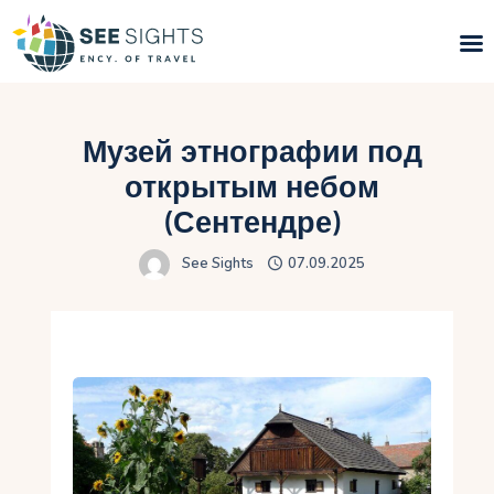
Поиск туров
Музей этнографии под
Горящие туры
открытым небом
(Сентендре)
Типы Туров
See Sights
07.09.2025
Страны
Инфо
Блог
Контакты