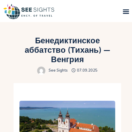
Поиск туров
Бенедиктинское
Горящие туры
аббатство (Тихань) —
Венгрия
Типы Туров
See Sights
07.09.2025
Страны
Инфо
Блог
Контакты