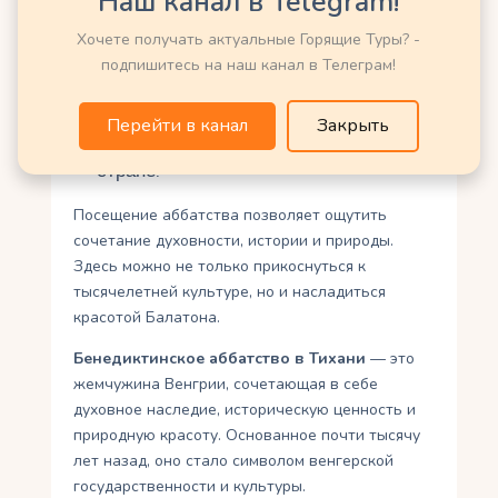
Наш канал в Telegram!
здесь хранится один из первых
памятников венгерского языка;
Хочете получать актуальные Горящие Туры? -
архитектура и искусство аббатства
подпишитесь на наш канал в Телеграм!
представляют огромную ценность;
расположение на Балатоне делает его
Перейти в канал
Закрыть
одним из самых красивых мест в
стране.
Посещение аббатства позволяет ощутить
сочетание духовности, истории и природы.
Здесь можно не только прикоснуться к
тысячелетней культуре, но и насладиться
красотой Балатона.
Бенедиктинское аббатство в Тихани
— это
жемчужина Венгрии, сочетающая в себе
духовное наследие, историческую ценность и
природную красоту. Основанное почти тысячу
лет назад, оно стало символом венгерской
государственности и культуры.