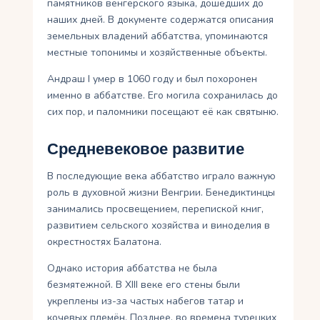
памятников венгерского языка, дошедших до
наших дней. В документе содержатся описания
земельных владений аббатства, упоминаются
местные топонимы и хозяйственные объекты.
Андраш I умер в 1060 году и был похоронен
именно в аббатстве. Его могила сохранилась до
сих пор, и паломники посещают её как святыню.
Средневековое развитие
В последующие века аббатство играло важную
роль в духовной жизни Венгрии. Бенедиктинцы
занимались просвещением, перепиской книг,
развитием сельского хозяйства и виноделия в
окрестностях Балатона.
Однако история аббатства не была
безмятежной. В XIII веке его стены были
укреплены из-за частых набегов татар и
кочевых племён. Позднее, во времена турецких