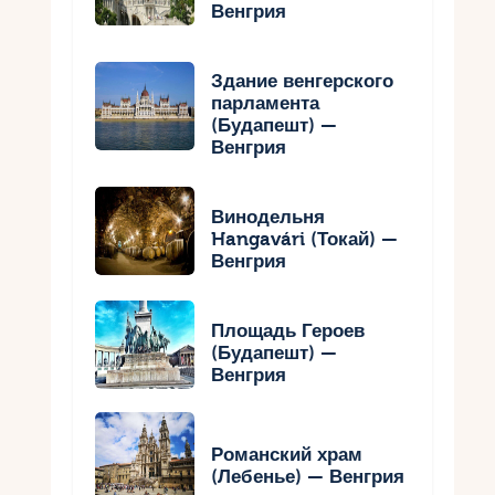
Венгрия
Здание венгерского
парламента
(Будапешт) —
Венгрия
Винодельня
Hangavári (Токай) —
Венгрия
Площадь Героев
(Будапешт) —
Венгрия
Романский храм
(Лебенье) — Венгрия