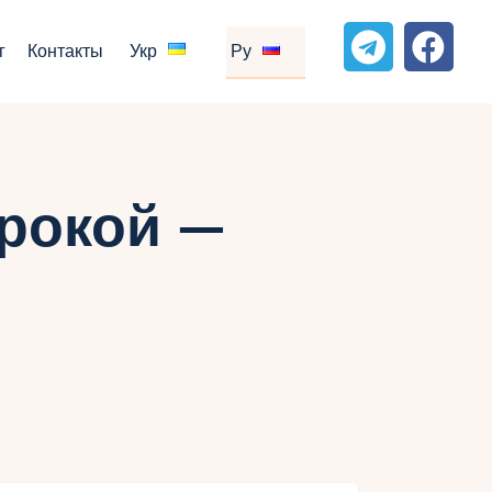
г
Контакты
Укр
Ру
рокой —