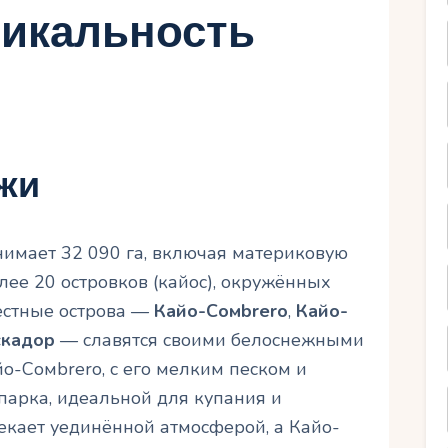
икальность
жи
имает 32 090 га, включая материковую
лее 20 островков (кайос), окружённых
естные острова —
Кайо-Сомbrero
,
Кайо-
скадор
— славятся своими белоснежными
о-Сомbrero, с его мелким песком и
парка, идеальной для купания и
екает уединённой атмосферой, а Кайо-