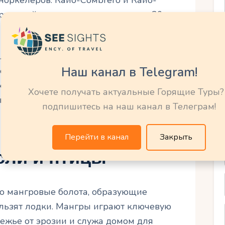
норкелеров. Кайо-Сомbrero и Кайо-
ужений, где видимость достигает 20
ля дельфинов, которые нередко
Наш канал в Telegram!
ёзд, усеивающих мелководье. Встречи с
щими яйца на островах, — редкая удача
Хочете получать актуальные Горящие Туры?
ема требует бережного отношения, и гиды
подпишитесь на наш канал в Телеграм!
не собирать ракушки.
Перейти в канал
Закрыть
сли и птицы
о мангровые болота, образующие
ользят лодки. Мангры играют ключевую
ежье от эрозии и служа домом для