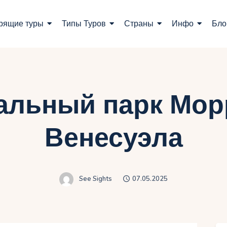
оиск туров
рящие туры
Типы Туров
Страны
Инфо
Бло
орящие туры
ипы Туров
траны
альный парк Мор
нфо
Венесуэла
лог
онтакты
See Sights
07.05.2025
Укр