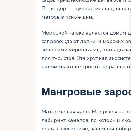
сады, привлекающие дайверов и с
Пескадор — лучшие места для погр
метров в ясные дни.
Моррокой также является домом д
сопровождают лодки, и морских зв
зелёными черепахами, откладываю
для туристов. Эта хрупкая экосист
напоминают не трогать кораллы и 
Мангровые заро
Материковая часть Моррокоя — эт
лабиринт каналов, по которым ск
роль в экосистеме, защищая побер