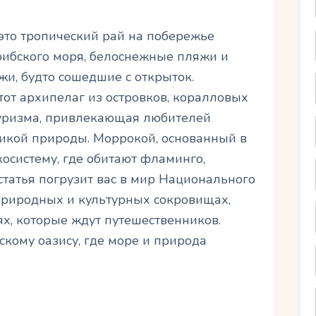
то тропический рай на побережье
рибского моря, белоснежные пляжи и
и, будто сошедшие с открыток.
от архипелаг из островков, коралловых
уризма, привлекающая любителей
дикой природы. Моррокой, основанный в
косистему, где обитают фламинго,
статья погрузит вас в мир Национального
 природных и культурных сокровищах,
х, которые ждут путешественников.
скому оазису, где море и природа