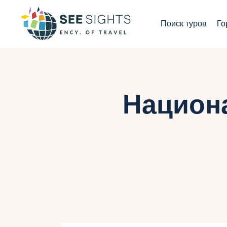
П
Поиск туров
Го
Г
Т
С
Национ
И
Б
К