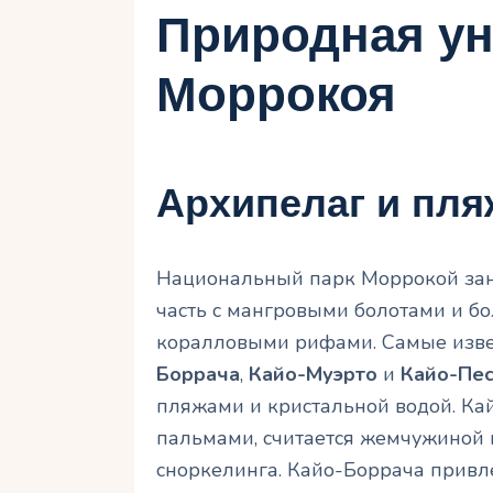
Природная ун
Моррокоя
Архипелаг и пля
Национальный парк Моррокой зан
часть с мангровыми болотами и бо
коралловыми рифами. Самые изв
Боррача
,
Кайо-Муэрто
и
Кайо-Пе
пляжами и кристальной водой. Кай
пальмами, считается жемчужиной 
сноркелинга. Кайо-Боррача привл