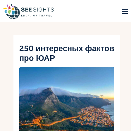
Поиск туров
Горящие туры
250 интересных фактов
про ЮАР
Типы Туров
Страны
Инфо
Блог
Контакты