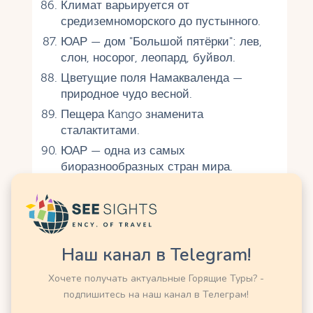
Климат варьируется от
средиземноморского до пустынного.
ЮАР — дом "Большой пятёрки": лев,
слон, носорог, леопард, буйвол.
Цветущие поля Намакваленда —
природное чудо весной.
Пещера Кango знаменита
сталактитами.
ЮАР — одна из самых
биоразнообразных стран мира.
Экономика
ЮАР — крупнейший производитель
золота в мире (исторически).
Наш канал в Telegram!
Алмазы из Кимберли сделали страну
Хочете получать актуальные Горящие Туры? -
богатой в XIX веке.
подпишитесь на наш канал в Телеграм!
Экономика — самая развитая в