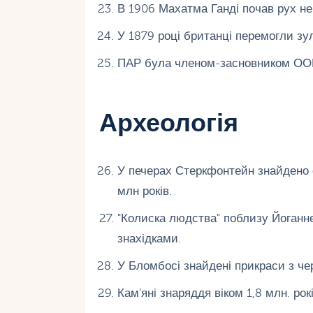
В 1906 Махатма Ганді почав рух н
У 1879 році британці перемогли зул
ПАР була членом-засновником ООН
Археологія
У печерах Стеркфонтейн знайдено ос
млн років.
"Колиска людства" поблизу Йоганн
знахідками.
У Бломбосі знайдені прикраси з чер
Кам'яні знаряддя віком 1,8 млн. ро