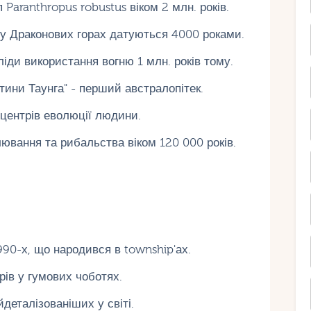
Paranthropus robustus віком 2 млн. років.
 у Драконових горах датуються 4000 роками.
іди використання вогню 1 млн. років тому.
тини Таунга" - перший австралопітек.
центрів еволюції людини.
лювання та рибальства віком 120 000 років.
990-х, що народився в township'ах.
рів у гумових чоботях.
деталізованіших у світі.