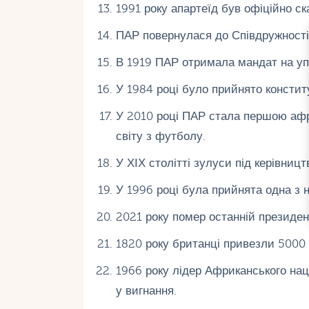
1991 року апартеїд був офіційно ск
ПАР повернулася до Співдружності 
В 1919 ПАР отримала мандат на упр
У 1984 році було прийнято консти
У 2010 році ПАР стала першою афр
світу з футболу.
У ХІХ столітті зулуси під керівниц
У 1996 році була прийнята одна з н
2021 року помер останній президен
1820 року британці привезли 5000 
1966 року лідер Африканського нац
у вигнання.