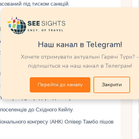
асований під тиском санкцій.
націй у 1994 році після демократизації.
авління Намібією від Ліги Націй.
туцію з трипалатним парламентом для рас.
Наш канал в Telegram!
иканською країною, яка прийняла чемпіонат
Хочете отримувати актуальні Гарячі Тури? -
підпишіться на наш канал в Телеграм!
твом Шакі створили потужне королівство.
Перейти до каналу
Закрити
айпрогресивніших конституцій у світі.
т апартеїду Фредерік де Клерк.
поселенців до Східного Кейпу.
іонального конгресу (АНК) Олівер Тамбо пішов