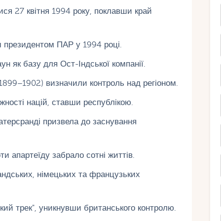
ся 27 квітня 1994 року, поклавши край
 президентом ПАР у 1994 році.
н як базу для Ост-Індської компанії.
 1899–1902) визначили контроль над регіоном.
жності націй, ставши республікою.
атерсранді призвела до заснування
ти апартеїду забрало сотні життів.
андських, німецьких та французьких
кий трек", уникнувши британського контролю.