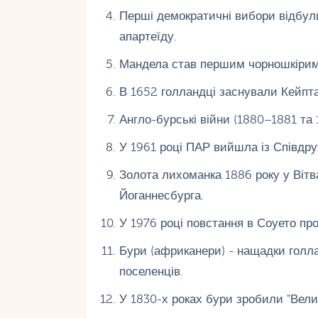
Перші демократичні вибори відбули
апартеїду.
Мандела став першим чорношкірим
В 1652 голландці заснували Кейптау
Англо-бурські війни (1880–1881 та
У 1961 році ПАР вийшла із Співдру
Золота лихоманка 1886 року у Вітв
Йоганнесбурга.
У 1976 році повстання в Соуето про
Бури (африканери) - нащадки голл
поселенців.
У 1830-х роках бури зробили "Вели