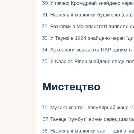
У печері Кромдраай знайдено череп 
Наскельні малюнки бушменів (сан)
Розкопки в Макапансгаті виявили сл
У Таунзі в 1924 знайдено череп "ди
Археологи вважають ПАР одним із 
У Класієс Рівер знайдено сліди по
Мистецтво
Музика кваіто - популярний жанр 1
Танець "гумбут" виник серед шахта
Наскельні малюнки сан — одні з най