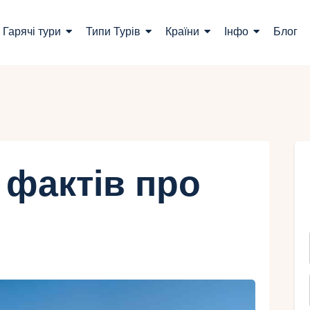
ошук турів
Гарячі тури
Типи Турів
Країни
Інфо
Блог
арячі тури
ипи Турів
раїни
нфо
 фактів про
лог
онтакти
Укр