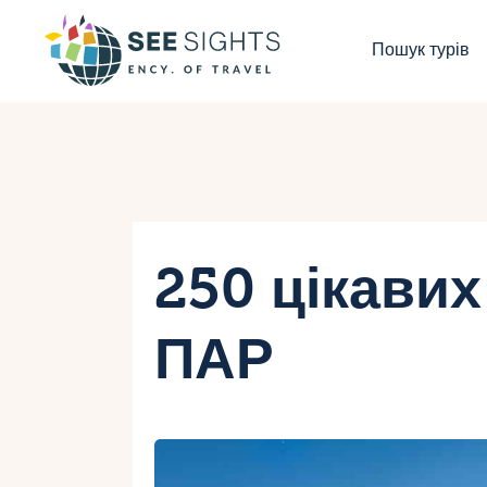
П
Пошук турів
Г
Т
К
І
250 цікавих
Б
ПАР
К