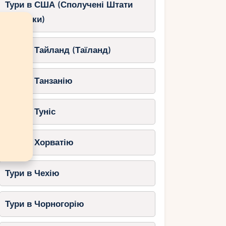
Тури в США (Сполучені Штати
Америки)
Тури в Тайланд (Таїланд)
Тури в Танзанію
Тури в Туніс
Тури в Хорватію
Тури в Чехію
Тури в Чорногорію