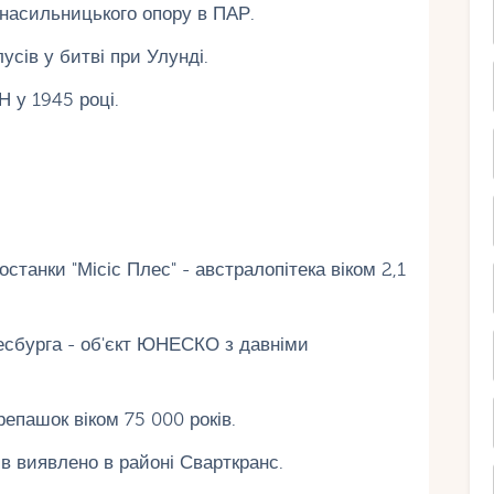
енасильницького опору в ПАР.
усів у битві при Улунді.
 у 1945 році.
танки "Місіс Плес" - австралопітека віком 2,1
есбурга - об'єкт ЮНЕСКО з давніми
епашок віком 75 000 років.
ків виявлено в районі Сварткранс.