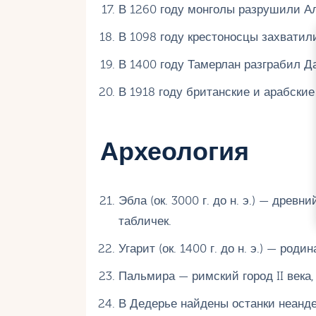
В 1260 году монголы разрушили А
В 1098 году крестоносцы захватил
В 1400 году Тамерлан разграбил Д
В 1918 году британские и арабски
Археология
Эбла (ок. 3000 г. до н. э.) — древ
табличек.
Угарит (ок. 1400 г. до н. э.) — род
Пальмира — римский город II века
В Дедерье найдены останки неанде