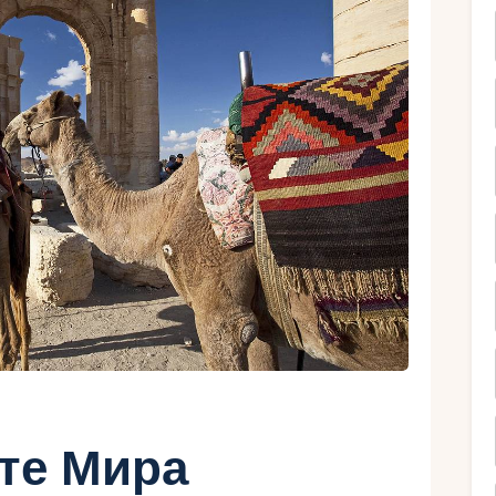
Ру
рте Мира