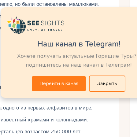
леппо, но были остановлены мамлюками.
и Антиохию в Сирии.
амаск и Алеппо.
е войска освободили Дамаск от османов.
Наш канал в Telegram!
Хочете получать актуальные Горящие Туры?
подпишитесь на наш канал в Телеграм!
Перейти в канал
Закрыть
ний город с архивом из 20 000 клинописных
ина одного из первых алфавитов в мире.
, известный храмами и колоннадами.
ртальцев возрастом 250 000 лет.