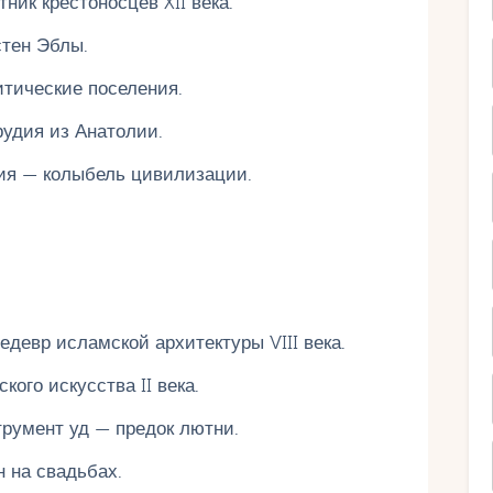
ик крестоносцев XII века.
стен Эблы.
тические поселения.
удия из Анатолии.
рия — колыбель цивилизации.
девр исламской архитектуры VIII века.
ого искусства II века.
румент уд — предок лютни.
 на свадьбах.