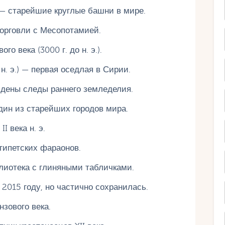
.) — старейшие круглые башни в мире.
р торговли с Месопотамией.
о века (3000 г. до н. э.).
н. э.) — первая оседлая в Сирии.
найдены следы раннего земледелия.
 один из старейших городов мира.
I века н. э.
гипетских фараонов.
лиотека с глиняными табличками.
015 году, но частично сохранилась.
зового века.