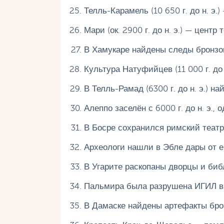
Телль-Карамель (10 650 г. до н. э
Мари (ок. 2900 г. до н. э.) — цент
В Хамукаре найдены следы бронзовог
Культура Натуфийцев (11 000 г. до 
В Телль-Рамад (6300 г. до н. э.) 
Алеппо заселён с 6000 г. до н. э.,
В Босре сохранился римский театр I
Археологи нашли в Эбле дары от е
В Угарите раскопаны дворцы и биб
Пальмира была разрушена ИГИЛ в 2
В Дамаске найдены артефакты брон