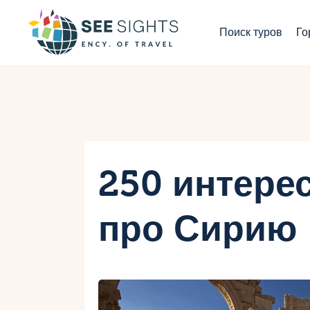
П
Поиск туров
Го
Г
Т
С
И
250 интере
Б
про Сирию
К