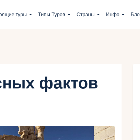
оиск туров
рящие туры
Типы Туров
Страны
Инфо
Бло
орящие туры
ипы Туров
траны
нфо
сных фактов
лог
онтакты
Укр