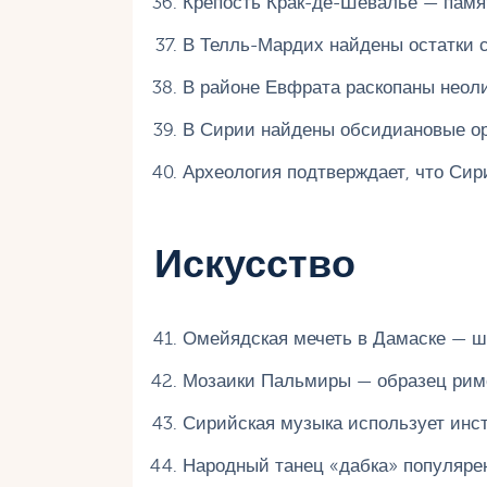
Крепость Крак-де-Шевалье — памятн
В Телль-Мардих найдены остатки 
В районе Евфрата раскопаны неоли
В Сирии найдены обсидиановые ор
Археология подтверждает, что Си
Искусство
Омейядская мечеть в Дамаске — ше
Мозаики Пальмиры — образец римск
Сирийская музыка использует инст
Народный танец «дабка» популярен